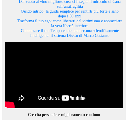
Dal vuoto al vino migliore: cosa ci insegna il miracolo di Cana
sull’antifragilità
Ossido nitrico: la guida semplice per sentirti più forte e sano
dopo i 50 anni
Trasforma il tuo ego: come liberarti dal vittimismo e abbracciare
la vera libertà interiore
Come usare il tuo Tempo come una persona scientificamente
intelligente: il sistema Dis/Co di Marco Costanzo
Crescita personale e miglioramento continuo