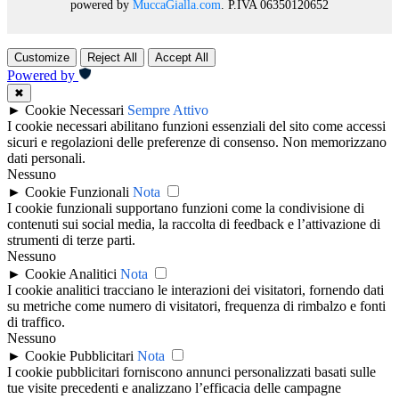
powered by
MuccaGialla.com
. P.IVA 06350120652
Customize
Reject All
Accept All
Powered by
✖
►
Cookie Necessari
Sempre Attivo
I cookie necessari abilitano funzioni essenziali del sito come accessi
sicuri e regolazioni delle preferenze di consenso. Non memorizzano
dati personali.
Nessuno
►
Cookie Funzionali
Nota
I cookie funzionali supportano funzioni come la condivisione di
contenuti sui social media, la raccolta di feedback e l’attivazione di
strumenti di terze parti.
Nessuno
►
Cookie Analitici
Nota
I cookie analitici tracciano le interazioni dei visitatori, fornendo dati
su metriche come numero di visitatori, frequenza di rimbalzo e fonti
di traffico.
Nessuno
►
Cookie Pubblicitari
Nota
I cookie pubblicitari forniscono annunci personalizzati basati sulle
tue visite precedenti e analizzano l’efficacia delle campagne