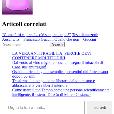
Articoli correlati
“Come farti capire che c’è sempre tempo?”
Testi di canzoni:
Auschwitz – Francesco Guccini
Quello che non – Guccini
Search
LA VERA ANTIFRAGILITÀ: PERCHÉ DEVI
CONTENERE MOLTITUDINI
Dal vuoto al vino migliore: cosa ci insegna il miracolo di
Cana sull’antifragilità
Ossido nitrico: la guida semplice per sentirti più forte e sano
dopo i 50 anni
Trasforma il tuo ego: come liberarti dal vittimismo e
abbracciare la vera libertà interiore
Come usare il tuo Tempo come una persona scientificamente
intelligente: il sistema Dis/Co di Marco Costanzo
Digita la tua e-mail...
Iscriviti