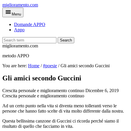
Skip
miglioramento.com
to
Menu
main
content
Domande APPO
Appo
Search
miglioramento.com
metodo APPO
You are here:
Home
/
#poesie
/
Gli amici secondo Guccini
Gli amici secondo Guccini
Crescita personale e miglioramento continuo
Dicembre 6, 2019
Crescita personale e miglioramento continuo
Ad un certo punto nella vita si diventa meno tolleranti verso le
persone che hanno fatto scelte di vita molto differente dalla nostra.
Questa bellissima canzone di Guccini ci ricorda perché siamo il
risultato di quello che facciamo in vita.