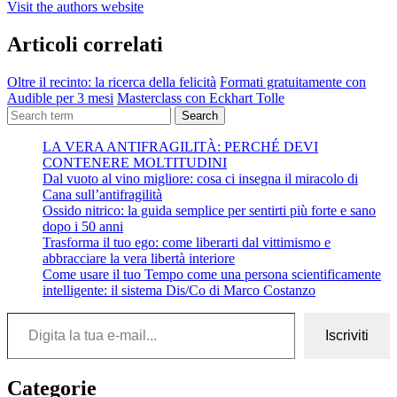
Visit the authors website
Articoli correlati
Oltre il recinto: la ricerca della felicità
Formati gratuitamente con
Audible per 3 mesi
Masterclass con Eckhart Tolle
Search
LA VERA ANTIFRAGILITÀ: PERCHÉ DEVI
CONTENERE MOLTITUDINI
Dal vuoto al vino migliore: cosa ci insegna il miracolo di
Cana sull’antifragilità
Ossido nitrico: la guida semplice per sentirti più forte e sano
dopo i 50 anni
Trasforma il tuo ego: come liberarti dal vittimismo e
abbracciare la vera libertà interiore
Come usare il tuo Tempo come una persona scientificamente
intelligente: il sistema Dis/Co di Marco Costanzo
Digita la tua e-mail...
Iscriviti
Categorie