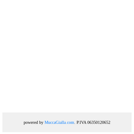
powered by
MuccaGialla.com
. P.IVA 06350120652