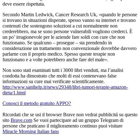
deve essere rispettata.
Secondo Martin Ledwick, Cancer Research Uk, «quando le persone
si trovano in situazioni disperate, spesso vanno su internet e trovano
contenuti che sostengono soluzioni a cui normalmente non
crederebbero, ma se sono persone vulnerabili vogliono crederci. È
un po’ irragionevole per le aziende fare soldi con cure che non
funzionano. Se qualcuno – prosegue – sta prendendo in
considerazione un trattamento non convenzionale dovrebbe davvero
parlarne con il proprio medico. Spesso queste terapie non
funzionano e a volte potrebbero anche fare del male».
Non sono stati esaminati tutti i 3000 libri venduti, ma l’analisi
condotta ha dimostrato che molti di essi contenevano false
informazioni su cure mai verificate scientificamente.
http://www.sanihelp.it/news/29348/libri-tumori-terapie-amazon-
dieta/1.html
Conosci il metodo gratuito APPO?
Ricordati che se usi il browser Brave non vedrai pubblicitá su questo
sito
Brave.com
Se vuoi partecipare ad un gruppo Telegram di
persone che praticano il miglioramento continuo puoi visitare
Miracle Morning Italian fans