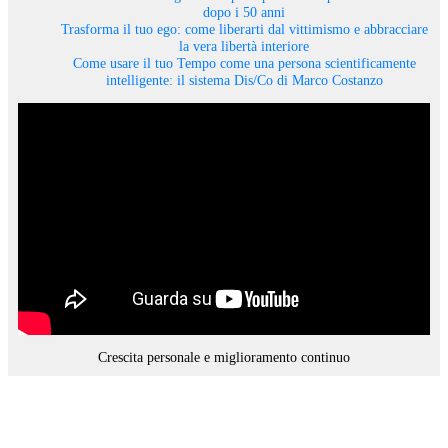
dopo i 50 anni
Trasforma il tuo ego: come liberarti dal vittimismo e abbracciare
la vera libertà interiore
Come usare il tuo Tempo come una persona scientificamente
intelligente: il sistema Dis/Co di Marco Costanzo
Crescita personale e miglioramento continuo