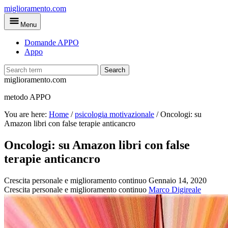
Skip
miglioramento.com
to
Menu
main
content
Domande APPO
Appo
Search
miglioramento.com
metodo APPO
You are here:
Home
/
psicologia motivazionale
/
Oncologi: su
Amazon libri con false terapie anticancro
Oncologi: su Amazon libri con false
terapie anticancro
Crescita personale e miglioramento continuo
Gennaio 14, 2020
Crescita personale e miglioramento continuo
Marco Digireale