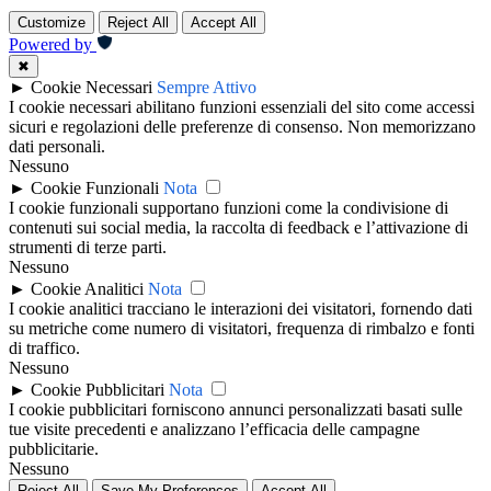
Customize
Reject All
Accept All
Powered by
✖
►
Cookie Necessari
Sempre Attivo
I cookie necessari abilitano funzioni essenziali del sito come accessi
sicuri e regolazioni delle preferenze di consenso. Non memorizzano
dati personali.
Nessuno
►
Cookie Funzionali
Nota
I cookie funzionali supportano funzioni come la condivisione di
contenuti sui social media, la raccolta di feedback e l’attivazione di
strumenti di terze parti.
Nessuno
►
Cookie Analitici
Nota
I cookie analitici tracciano le interazioni dei visitatori, fornendo dati
su metriche come numero di visitatori, frequenza di rimbalzo e fonti
di traffico.
Nessuno
►
Cookie Pubblicitari
Nota
I cookie pubblicitari forniscono annunci personalizzati basati sulle
tue visite precedenti e analizzano l’efficacia delle campagne
pubblicitarie.
Nessuno
Reject All
Save My Preferences
Accept All