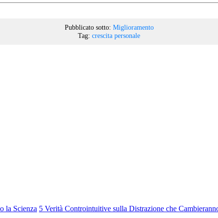
Pubblicato sotto:
Miglioramento
Tag:
crescita personale
o la Scienza
5 Verità Controintuitive sulla Distrazione che Cambierann