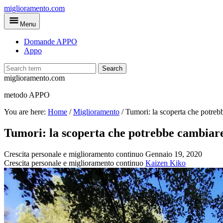
Skip
miglioramento.com
to
Menu
main
content
Domande APPO
Appo
Search
miglioramento.com
metodo APPO
You are here:
Home
/
Miglioramento
/
Tumori: la scoperta che potrebb
Tumori: la scoperta che potrebbe cambiare 
Crescita personale e miglioramento continuo
Gennaio 19, 2020
Crescita personale e miglioramento continuo
Kaizen Kiko