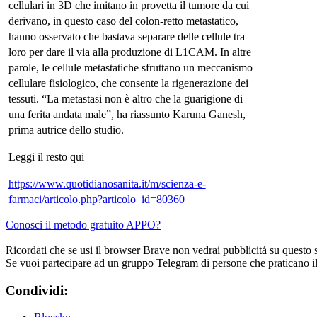
cellulari in 3D che imitano in provetta il tumore da cui
derivano, in questo caso del colon-retto metastatico,
hanno osservato che bastava separare delle cellule tra
loro per dare il via alla produzione di L1CAM. In altre
parole, le cellule metastatiche sfruttano un meccanismo
cellulare fisiologico, che consente la rigenerazione dei
tessuti. “La metastasi non è altro che la guarigione di
una ferita andata male”, ha riassunto Karuna Ganesh,
prima autrice dello studio.
Leggi il resto qui
https://www.quotidianosanita.it/m/scienza-e-
farmaci/articolo.php?articolo_id=80360
Conosci il metodo gratuito APPO?
Ricordati che se usi il browser Brave non vedrai pubblicitá su questo 
Se vuoi partecipare ad un gruppo Telegram di persone che praticano i
Condividi: