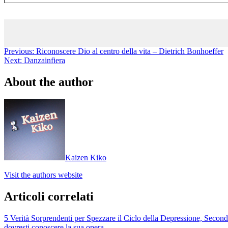
Previous:
Riconoscere Dio al centro della vita – Dietrich Bonhoeffer
Next:
Danzainfiera
About the author
Kaizen Kiko
Visit the authors website
Articoli correlati
5 Verità Sorprendenti per Spezzare il Ciclo della Depressione, Second
dovresti conoscere la sua opera