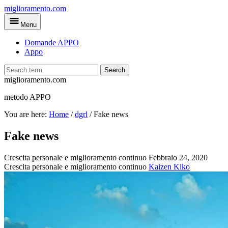
Skip
miglioramento.com
to
Menu
main
content
Domande APPO
Appo
Search
miglioramento.com
metodo APPO
You are here:
Home
/
dgrl
/
Fake news
Fake news
Crescita personale e miglioramento continuo
Febbraio 24, 2020
Crescita personale e miglioramento continuo
Kaizen Kiko