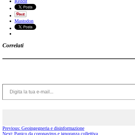
Reddit
Mastodon
Correlati
Digita la tua e-mail...
Previous:
Geoingegneria e disinformazione
Next:
Panico da coronavirus e ignoranza collettiva