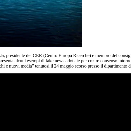
a, presidente del CER (Centro Europa Ricerche) e membro del consiglio 
presenta alcuni esempi di fake news adottate per creare consenso intorno a
i e nuovi media” tenutosi il 24 maggio scorso presso il dipartimento di