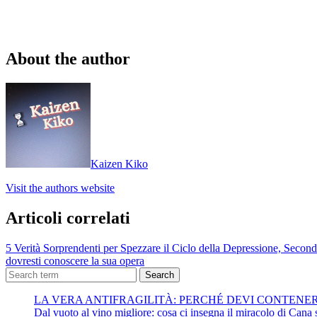
About the author
Kaizen Kiko
Visit the authors website
Articoli correlati
5 Verità Sorprendenti per Spezzare il Ciclo della Depressione, Second
dovresti conoscere la sua opera
Search
LA VERA ANTIFRAGILITÀ: PERCHÉ DEVI CONTENE
Dal vuoto al vino migliore: cosa ci insegna il miracolo di Cana su