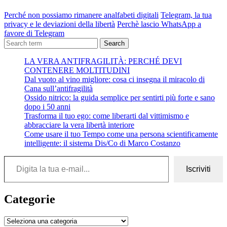
Perché non possiamo rimanere analfabeti digitali
Telegram, la tua
privacy e le deviazioni della libertà
Perchè lascio WhatsApp a
favore di Telegram
Search
LA VERA ANTIFRAGILITÀ: PERCHÉ DEVI
CONTENERE MOLTITUDINI
Dal vuoto al vino migliore: cosa ci insegna il miracolo di
Cana sull’antifragilità
Ossido nitrico: la guida semplice per sentirti più forte e sano
dopo i 50 anni
Trasforma il tuo ego: come liberarti dal vittimismo e
abbracciare la vera libertà interiore
Come usare il tuo Tempo come una persona scientificamente
intelligente: il sistema Dis/Co di Marco Costanzo
Digita la tua e-mail...
Iscriviti
Categorie
Categorie