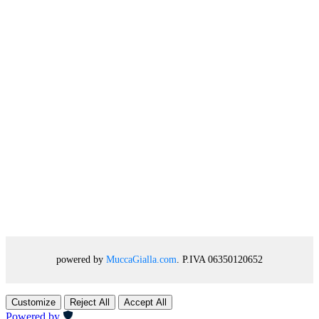
powered by
MuccaGialla.com
. P.IVA 06350120652
Customize
Reject All
Accept All
Powered by