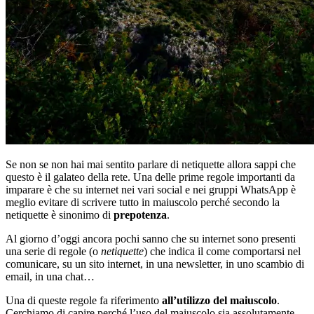
Se non se non hai mai sentito parlare di netiquette allora sappi che
questo è il galateo della rete. Una delle prime regole importanti da
imparare è che su internet nei vari social e nei gruppi WhatsApp è
meglio evitare di scrivere tutto in maiuscolo perché secondo la
netiquette è sinonimo di
prepotenza
.
Al giorno d’oggi ancora pochi sanno che su internet sono presenti
una serie di regole (o
netiquette
) che indica il come comportarsi nel
comunicare, su un sito internet, in una newsletter, in uno scambio di
email, in una chat…
Una di queste regole fa riferimento
all’utilizzo del maiuscolo
.
Cerchiamo di capire perché l’uso del maiuscolo sia assolutamente