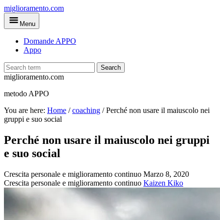
Skip
miglioramento.com
to
Menu
main
content
Domande APPO
Appo
Search
miglioramento.com
metodo APPO
You are here:
Home
/
coaching
/
Perché non usare il maiuscolo nei
gruppi e suo social
Perché non usare il maiuscolo nei gruppi
e suo social
Crescita personale e miglioramento continuo
Marzo 8, 2020
Crescita personale e miglioramento continuo
Kaizen Kiko