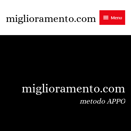
Skip
to
miglioramento.com
Menu
main
content
miglioramento.com
metodo APPO