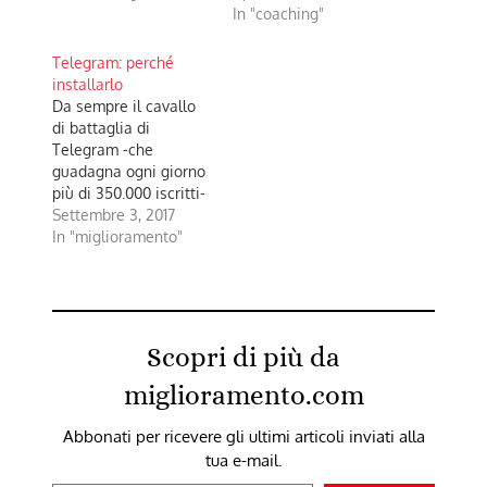
In "coaching"
Telegram: perché
installarlo
Da sempre il cavallo
di battaglia di
Telegram -che
guadagna ogni giorno
più di 350.000 iscritti-
è la privacy: tutte le
Settembre 3, 2017
conversazioni
In "miglioramento"
vengono
criptate attraverso
due livelli di sicurezza.
Telegram è talmente
sicura dei suoi sistemi
Scopri di più da
di crittografia che ha
indetto un “Cracking
miglioramento.com
Contest”: chi decripta
il suo protocollo vince
Abbonati per ricevere gli ultimi articoli inviati alla
300.000 dollari. I…
tua e-mail.
Digita la tua e-mail...