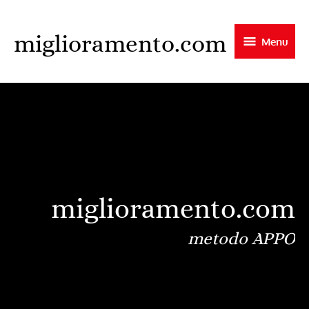
Skip
to
miglioramento.com
Menu
main
content
miglioramento.com
metodo APPO