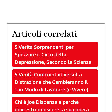
Articoli correlati
5 Verità Sorprendenti per
Spezzare il Ciclo della
Depressione, Secondo la Scienza
5 Verità Controintuitive sulla
Distrazione che Cambieranno il
Tuo Modo di Lavorare (e Vivere)
Chi è Joe Dispenza e perchè
dovresti conoscere la sua opera