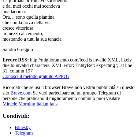
La giornata affrontavo sorridendo
e dai miei occhi mai scendeva
una lacrima.
Ora… sono quella piantina
che con la forza della vita
cresce vittoriosa
in mezzo al cemento,
mostrando a tutti la sua tenacia
Sandra Greggio
Errore RSS:
http://miglioramento.com/feed is invalid XML, likely
due to invalid characters. XML error: EntityRef: expecting ';' at line
31, column 197
Conosci il metodo gratuito APPO?
Ricordati che se usi il browser Brave non vedrai pubblicitá su questo
sito
Brave.com
Se vuoi partecipare ad un gruppo Telegram di
persone che praticano il miglioramento continuo puoi visitare
Miracle Morning Italian fans
Condividi:
Bluesky
Telegram