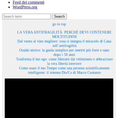
Feed dei commenti
WordPress.org
Search
go to top
LA VERA ANTIFRAGILITÀ: PERCHÉ DEVI CONTENERE
MOLTITUDINI
Dal vuoto al vino migliore: cosa ci insegna il miracolo di Cana
sull’antifragilità
Ossido nitrico: la guida semplice per sentirti più forte e sano
dopo i 50 anni
Trasforma il tuo ego: come liberarti dal vittimismo e abbracciare
la vera libertà interiore
Come usare il tuo Tempo come una persona scientificamente
intelligente: il sistema Dis/Co di Marco Costanzo