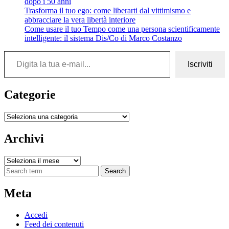
dopo i 50 anni
Trasforma il tuo ego: come liberarti dal vittimismo e
abbracciare la vera libertà interiore
Come usare il tuo Tempo come una persona scientificamente
intelligente: il sistema Dis/Co di Marco Costanzo
Digita la tua e-mail...
Iscriviti
Categorie
Categorie
Archivi
Archivi
Search
Meta
Accedi
Feed dei contenuti