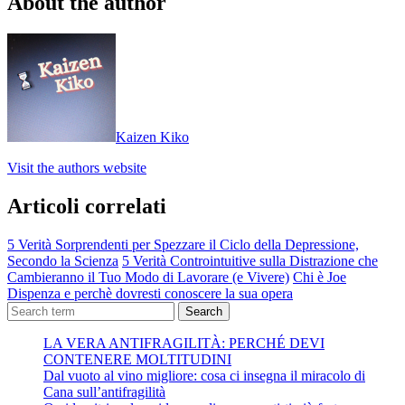
About the author
Kaizen Kiko
Visit the authors website
Articoli correlati
5 Verità Sorprendenti per Spezzare il Ciclo della Depressione,
Secondo la Scienza
5 Verità Controintuitive sulla Distrazione che
Cambieranno il Tuo Modo di Lavorare (e Vivere)
Chi è Joe
Dispenza e perchè dovresti conoscere la sua opera
Search
LA VERA ANTIFRAGILITÀ: PERCHÉ DEVI
CONTENERE MOLTITUDINI
Dal vuoto al vino migliore: cosa ci insegna il miracolo di
Cana sull’antifragilità