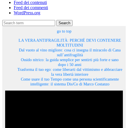
Feed dei contenuti
Feed dei commenti
WordPress.org
Search
go to top
LA VERA ANTIFRAGILITÀ: PERCHÉ DEVI CONTENERE
MOLTITUDINI
Dal vuoto al vino migliore: cosa ci insegna il miracolo di Cana
sull’antifragilità
Ossido nitrico: la guida semplice per sentirti più forte e sano
dopo i 50 anni
Trasforma il tuo ego: come liberarti dal vittimismo e abbracciare
la vera libertà interiore
Come usare il tuo Tempo come una persona scientificamente
intelligente: il sistema Dis/Co di Marco Costanzo