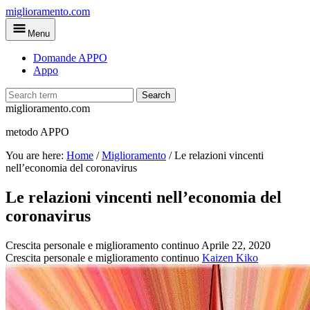
Skip
miglioramento.com
to
Menu
main
content
Domande APPO
Appo
Search
miglioramento.com
metodo APPO
You are here:
Home
/
Miglioramento
/
Le relazioni vincenti
nell’economia del coronavirus
Le relazioni vincenti nell’economia del
coronavirus
Crescita personale e miglioramento continuo
Aprile 22, 2020
Crescita personale e miglioramento continuo
Kaizen Kiko