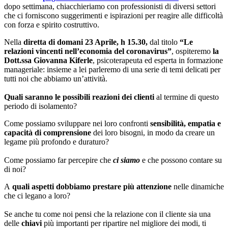
dopo settimana, chiacchieriamo con professionisti di diversi settori
che ci forniscono suggerimenti e ispirazioni per reagire alle difficoltà
con forza e spirito costruttivo.
Nella
diretta di domani 23 Aprile, h 15.30,
dal titolo
“Le
relazioni vincenti nell’economia del coronavirus”
, ospiteremo
la
Dott.ssa Giovanna Kiferle
, psicoterapeuta ed esperta in formazione
manageriale: insieme a lei parleremo di una serie di temi delicati per
tutti noi che abbiamo un’attività.
Quali saranno
le possibili reazioni dei clienti
al termine di questo
periodo di isolamento?
Come possiamo sviluppare nei loro confronti
sensibilità, empatia e
capacità di comprensione
dei loro bisogni, in modo da creare un
legame più profondo e duraturo?
Come possiamo far percepire che
ci siamo
e che possono contare su
di noi?
A
quali aspetti dobbiamo prestare più attenzione
nelle dinamiche
che ci legano a loro?
Se anche tu come noi pensi che la relazione con il cliente sia una
delle
chiavi
più importanti per ripartire nel migliore dei modi, ti