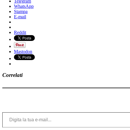
Telegram
WhatsApp
Stampa
E-mail
Reddit
Mastodon
Correlati
Digita la tua e-mail...