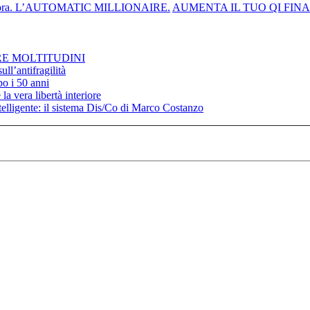
dagni ora. L’AUTOMATIC MILLIONAIRE.
AUMENTA IL TUO QI FINANZ
RE MOLTITUDINI
ll’antifragilità
po i 50 anni
la vera libertà interiore
elligente: il sistema Dis/Co di Marco Costanzo