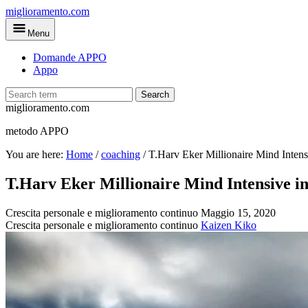
Skip
miglioramento.com
to
Menu
main
content
Domande APPO
Appo
Search
miglioramento.com
metodo APPO
You are here:
Home
/
coaching
/
T.Harv Eker Millionaire Mind Intensi
T.Harv Eker Millionaire Mind Intensive in
Crescita personale e miglioramento continuo
Maggio 15, 2020
Crescita personale e miglioramento continuo
Kaizen Kiko