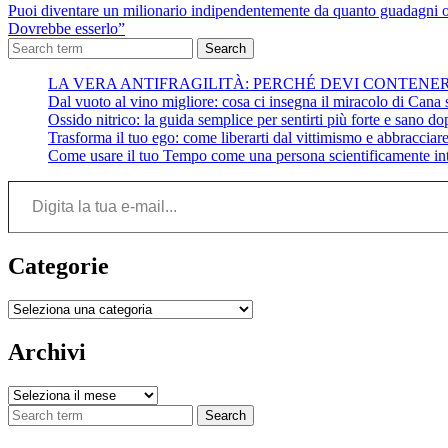
Puoi diventare un milionario indipendentemente da quanto gua
Dovrebbe esserlo”
Search
LA VERA ANTIFRAGILITÀ: PERCHÉ DEVI CONTENE
Dal vuoto al vino migliore: cosa ci insegna il miracolo di Cana su
Ossido nitrico: la guida semplice per sentirti più forte e sano do
Trasforma il tuo ego: come liberarti dal vittimismo e abbracciare 
Come usare il tuo Tempo come una persona scientificamente int
Digita la tua e-mail...
Categorie
Categorie
Archivi
Archivi
Search