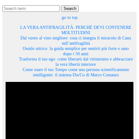
Search
go to top
LA VERA ANTIFRAGILITÀ: PERCHÉ DEVI CONTENERE
MOLTITUDINI
Dal vuoto al vino migliore: cosa ci insegna il miracolo di Cana
sull’antifragilità
Ossido nitrico: la guida semplice per sentirti più forte e sano
dopo i 50 anni
Trasforma il tuo ego: come liberarti dal vittimismo e abbracciare
la vera libertà interiore
Come usare il tuo Tempo come una persona scientificamente
intelligente: il sistema Dis/Co di Marco Costanzo