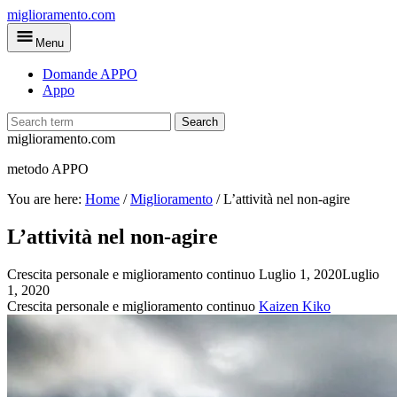
Skip
miglioramento.com
to
Menu
main
content
Domande APPO
Appo
Search
miglioramento.com
metodo APPO
You are here:
Home
/
Miglioramento
/
L’attività nel non-agire
L’attività nel non-agire
Crescita personale e miglioramento continuo
Luglio 1, 2020
Luglio
1, 2020
Crescita personale e miglioramento continuo
Kaizen Kiko