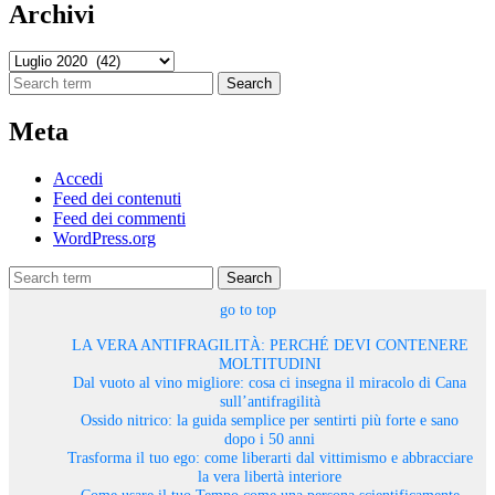
Archivi
Archivi
Search
Meta
Accedi
Feed dei contenuti
Feed dei commenti
WordPress.org
Search
go to top
LA VERA ANTIFRAGILITÀ: PERCHÉ DEVI CONTENERE
MOLTITUDINI
Dal vuoto al vino migliore: cosa ci insegna il miracolo di Cana
sull’antifragilità
Ossido nitrico: la guida semplice per sentirti più forte e sano
dopo i 50 anni
Trasforma il tuo ego: come liberarti dal vittimismo e abbracciare
la vera libertà interiore
Come usare il tuo Tempo come una persona scientificamente