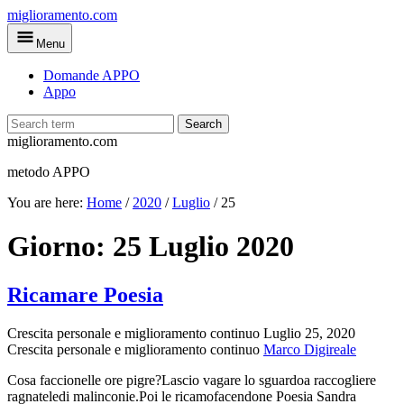
Skip
miglioramento.com
to
Menu
main
content
Domande APPO
Appo
Search
miglioramento.com
metodo APPO
You are here:
Home
/
2020
/
Luglio
/
25
Giorno:
25 Luglio 2020
Ricamare Poesia
Crescita personale e miglioramento continuo
Luglio 25, 2020
Crescita personale e miglioramento continuo
Marco Digireale
Cosa faccionelle ore pigre?Lascio vagare lo sguardoa raccogliere
ragnateledi malinconie.Poi le ricamofacendone Poesia Sandra