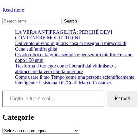
Ricamare
Read more
Poesia
Search
LA VERA ANTIFRAGILITÀ: PERCHÉ DEVI
CONTENERE MOLTITUDINI
Dal vuoto al vino migliore: cosa ci insegna il miracolo di
Cana sull’antifragilità
Ossido nitrico: la guida semplice per sentirti più forte e sano
dopo i 50 anni
Trasforma il tuo ego: come liberarti dal vittimismo e
abbracciare la vera libertà interiore
Come usare il tuo Tempo come una persona scientificamente
intelligente: il sistema Dis/Co di Marco Costanzo
Digita la tua e-mail...
Iscriviti
Categorie
Categorie