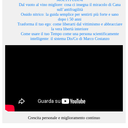
Dal vuoto al vino migliore: cosa ci insegna il miracolo di Cana
sull’antifragilità
Ossido nitrico: la guida semplice per sentirti più forte e sano
dopo i 50 anni
Trasforma il tuo ego: come liberarti dal vittimismo e abbracciare
la vera libertà interiore
Come usare il tuo Tempo come una persona scientificamente
intelligente: il sistema Dis/Co di Marco Costanzo
Crescita personale e miglioramento continuo