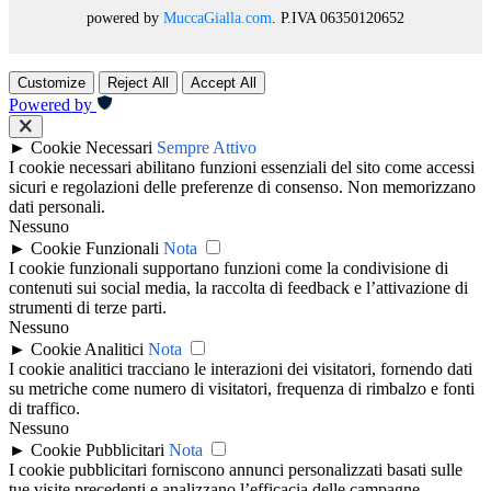
powered by
MuccaGialla.com
. P.IVA 06350120652
Customize
Reject All
Accept All
Powered by
►
Cookie Necessari
Sempre Attivo
I cookie necessari abilitano funzioni essenziali del sito come accessi
sicuri e regolazioni delle preferenze di consenso. Non memorizzano
dati personali.
Nessuno
►
Cookie Funzionali
Nota
I cookie funzionali supportano funzioni come la condivisione di
contenuti sui social media, la raccolta di feedback e l’attivazione di
strumenti di terze parti.
Nessuno
►
Cookie Analitici
Nota
I cookie analitici tracciano le interazioni dei visitatori, fornendo dati
su metriche come numero di visitatori, frequenza di rimbalzo e fonti
di traffico.
Nessuno
►
Cookie Pubblicitari
Nota
I cookie pubblicitari forniscono annunci personalizzati basati sulle
tue visite precedenti e analizzano l’efficacia delle campagne