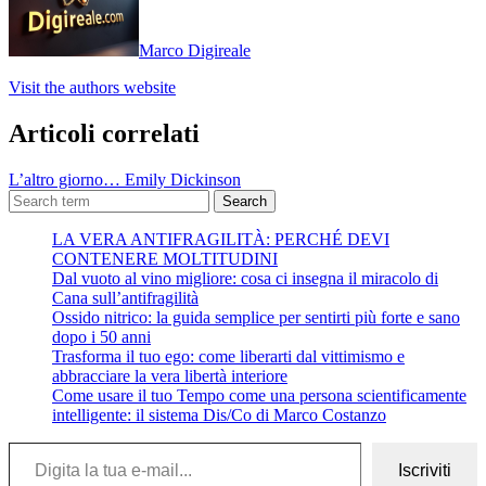
Marco Digireale
Visit the authors website
Articoli correlati
L’altro giorno… Emily Dickinson
Search
LA VERA ANTIFRAGILITÀ: PERCHÉ DEVI
CONTENERE MOLTITUDINI
Dal vuoto al vino migliore: cosa ci insegna il miracolo di
Cana sull’antifragilità
Ossido nitrico: la guida semplice per sentirti più forte e sano
dopo i 50 anni
Trasforma il tuo ego: come liberarti dal vittimismo e
abbracciare la vera libertà interiore
Come usare il tuo Tempo come una persona scientificamente
intelligente: il sistema Dis/Co di Marco Costanzo
Digita la tua e-mail...
Iscriviti