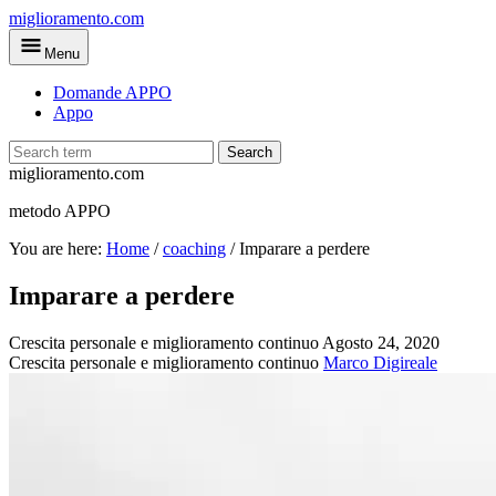
Skip
miglioramento.com
to
Menu
main
content
Domande APPO
Appo
Search
miglioramento.com
metodo APPO
You are here:
Home
/
coaching
/
Imparare a perdere
Imparare a perdere
Crescita personale e miglioramento continuo
Agosto 24, 2020
Crescita personale e miglioramento continuo
Marco Digireale