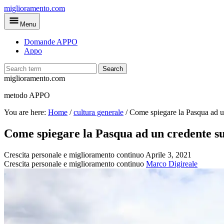
Skip
miglioramento.com
to
Menu
main
content
Domande APPO
Appo
Search
miglioramento.com
metodo APPO
You are here:
Home
/
cultura generale
/
Come spiegare la Pasqua ad un
Come spiegare la Pasqua ad un credente su
Crescita personale e miglioramento continuo
Aprile 3, 2021
Crescita personale e miglioramento continuo
Marco Digireale