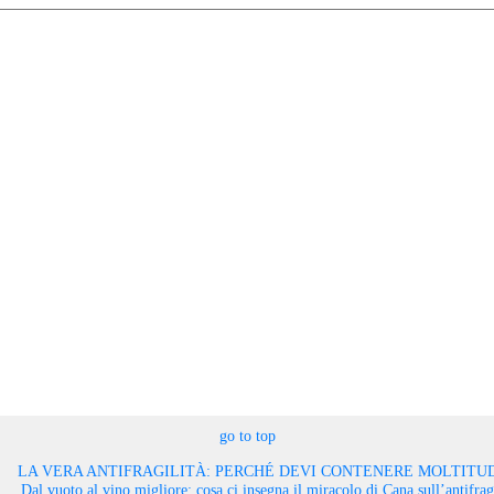
go to top
LA VERA ANTIFRAGILITÀ: PERCHÉ DEVI CONTENERE MOLTITUD
Dal vuoto al vino migliore: cosa ci insegna il miracolo di Cana sull’antifragi