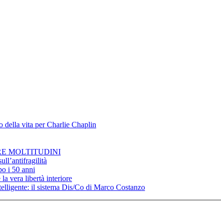
 della vita per Charlie Chaplin
RE MOLTITUDINI
ll’antifragilità
po i 50 anni
la vera libertà interiore
elligente: il sistema Dis/Co di Marco Costanzo