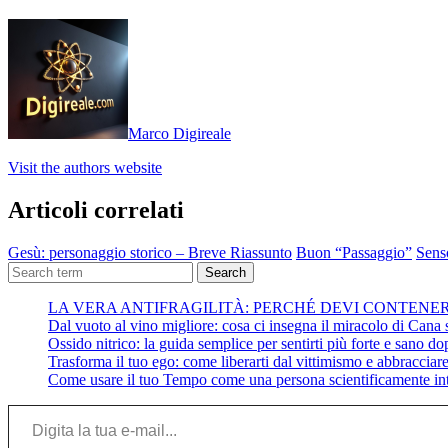
Marco Digireale
Visit the authors website
Articoli correlati
Gesù: personaggio storico – Breve Riassunto
Buon “Passaggio”
Senso
Search
LA VERA ANTIFRAGILITÀ: PERCHÉ DEVI CONTENE
Dal vuoto al vino migliore: cosa ci insegna il miracolo di Cana su
Ossido nitrico: la guida semplice per sentirti più forte e sano do
Trasforma il tuo ego: come liberarti dal vittimismo e abbracciare 
Come usare il tuo Tempo come una persona scientificamente int
Digita la tua e-mail...