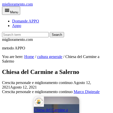
Skip
miglioramento.com
to
Menu
main
content
Domande APPO
Appo
Search
miglioramento.com
metodo APPO
You are here:
Home
/
cultura generale
/
Chiesa del Carmine a
Salerno
Chiesa del Carmine a Salerno
Crescita personale e miglioramento continuo
Agosto 12,
2021
Agosto 12, 2021
Crescita personale e miglioramento continuo
Marco Digireale
Chiesa del Carmine a