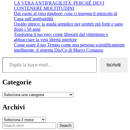
LA VERA ANTIFRAGILITÀ: PERCHÉ DEVI
CONTENERE MOLTITUDINI
Dal vuoto al vino migliore: cosa ci insegna il miracolo di
Cana sull’antifragilità
Ossido nitrico: la guida semplice per sentirti più forte e sano
dopo i 50 anni
Trasforma il tuo ego: come liberarti dal vittimismo e
abbracciare la vera libertà interiore
Come usare il tuo Tempo come una persona scientificamente
intelligente: il sistema Dis/Co di Marco Costanzo
Digita la tua e-mail...
Iscriviti
Categorie
Categorie
Archivi
Archivi
Search