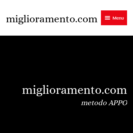
Skip
to
miglioramento.com
Menu
main
content
miglioramento.com
metodo APPO