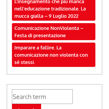
L’insegnamento che più manca
nell’educazione tradizionale. La
mucca gialla – 9 Luglio 2022
Comunicazione NonViolenta –
Festa di presentazione
Imparare a fallire. La
comunicazione non violenta con
sé stessi.