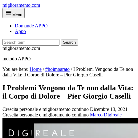
Skip
miglioramento.com
to
Menu
main
content
Domande APPO
Appo
Search
miglioramento.com
metodo APPO
You are here:
Home
/
#hoimparato
/
I Problemi Vengono da Te non
dalla Vita: il Corpo di Dolore – Pier Giorgio Caselli
I Problemi Vengono da Te non dalla Vita:
il Corpo di Dolore – Pier Giorgio Caselli
Crescita personale e miglioramento continuo
Dicembre 13, 2021
Crescita personale e miglioramento continuo
Marco Digireale