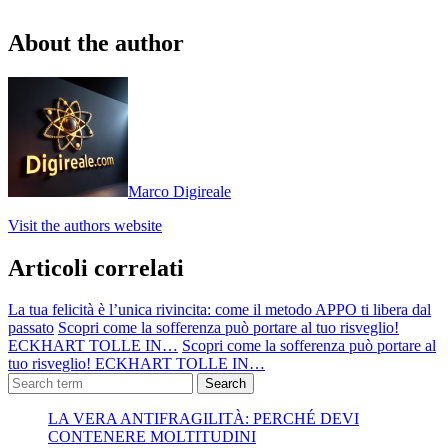
About the author
Marco Digireale
Visit the authors website
Articoli correlati
La tua felicità è l’unica rivincita: come il metodo APPO ti libera dal
passato
Scopri come la sofferenza può portare al tuo risveglio!
ECKHART TOLLE IN…
Scopri come la sofferenza può portare al
tuo risveglio! ECKHART TOLLE IN…
Search
LA VERA ANTIFRAGILITÀ: PERCHÉ DEVI
CONTENERE MOLTITUDINI