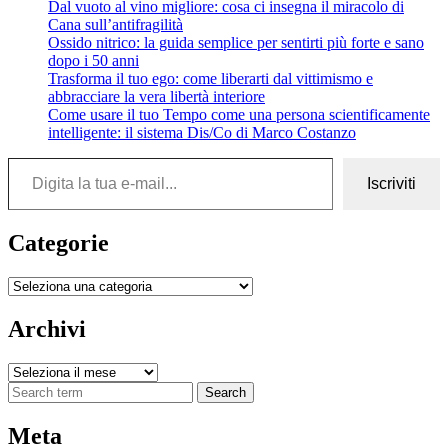
Dal vuoto al vino migliore: cosa ci insegna il miracolo di
Cana sull’antifragilità
Ossido nitrico: la guida semplice per sentirti più forte e sano
dopo i 50 anni
Trasforma il tuo ego: come liberarti dal vittimismo e
abbracciare la vera libertà interiore
Come usare il tuo Tempo come una persona scientificamente
intelligente: il sistema Dis/Co di Marco Costanzo
Digita la tua e-mail...
Iscriviti
Categorie
Categorie
Archivi
Archivi
Search
Meta