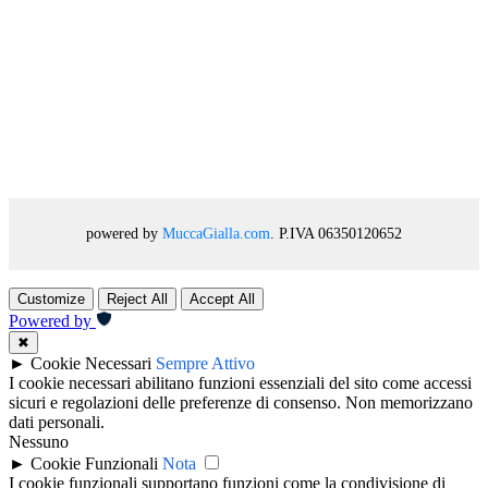
powered by
MuccaGialla.com
. P.IVA 06350120652
Customize
Reject All
Accept All
Powered by
✖
►
Cookie Necessari
Sempre Attivo
I cookie necessari abilitano funzioni essenziali del sito come accessi
sicuri e regolazioni delle preferenze di consenso. Non memorizzano
dati personali.
Nessuno
►
Cookie Funzionali
Nota
I cookie funzionali supportano funzioni come la condivisione di