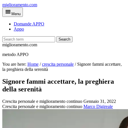
Skip
miglioramento.com
to
Menu
main
content
Domande APPO
Appo
Search
miglioramento.com
metodo APPO
You are here:
Home
/
crescita personale
/
Signore fammi accettare,
la preghiera della serenità
Signore fammi accettare, la preghiera
della serenità
Crescita personale e miglioramento continuo
Gennaio 31, 2022
Crescita personale e miglioramento continuo
Marco Digireale