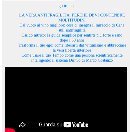
go to top
LA VERA ANTIFRAGILITÀ: PERCHÉ DEVI CONTENERE
MOLTITUDINI
Dal vuoto al vino migliore: cosa ci insegna il miracolo di Cana
sull’antifragilità
Ossido nitrico: la guida semplice per sentirti più forte e sano
dopo i 50 anni
Trasforma il tuo ego: come liberarti dal vittimismo e abbracciare
la vera libertà interiore
Come usare il tuo Tempo come una persona scientificamente
intelligente: il sistema Dis/Co di Marco Costanzo