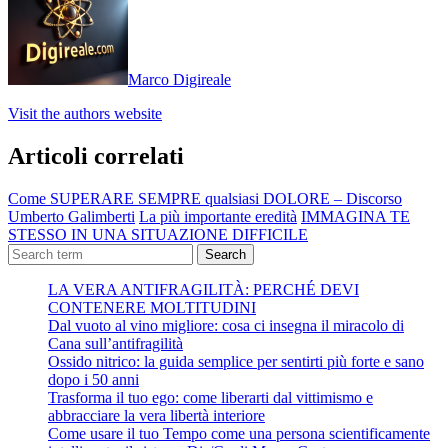
Marco Digireale
Visit the authors website
Articoli correlati
Come SUPERARE SEMPRE qualsiasi DOLORE – Discorso
Umberto Galimberti
La più importante eredità
IMMAGINA TE
STESSO IN UNA SITUAZIONE DIFFICILE
Search
LA VERA ANTIFRAGILITÀ: PERCHÉ DEVI
CONTENERE MOLTITUDINI
Dal vuoto al vino migliore: cosa ci insegna il miracolo di
Cana sull’antifragilità
Ossido nitrico: la guida semplice per sentirti più forte e sano
dopo i 50 anni
Trasforma il tuo ego: come liberarti dal vittimismo e
abbracciare la vera libertà interiore
Come usare il tuo Tempo come una persona scientificamente