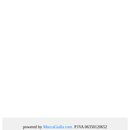
powered by
MuccaGialla.com
. P.IVA 06350120652