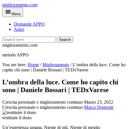
Skip
miglioramento.com
to
Menu
main
content
Domande APPO
Appo
Search
miglioramento.com
metodo APPO
You are here:
Home
/
Miglioramento
/
L’ombra della luce. Come ho
capito chi sono | Daniele Bossari | TEDxVarese
L’ombra della luce. Come ho capito chi
sono | Daniele Bossari | TEDxVarese
Crescita personale e miglioramento continuo
Marzo 23, 2022
Crescita personale e miglioramento continuo
Marco Digireale
restituire il dono
Un’esperienza umana. Niente di più. Niente di meglio