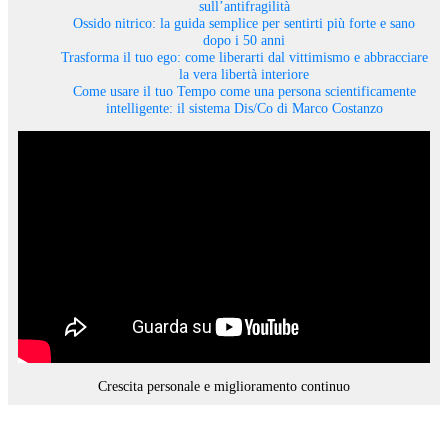
sull’antifragilità
Ossido nitrico: la guida semplice per sentirti più forte e sano
dopo i 50 anni
Trasforma il tuo ego: come liberarti dal vittimismo e abbracciare
la vera libertà interiore
Come usare il tuo Tempo come una persona scientificamente
intelligente: il sistema Dis/Co di Marco Costanzo
Crescita personale e miglioramento continuo