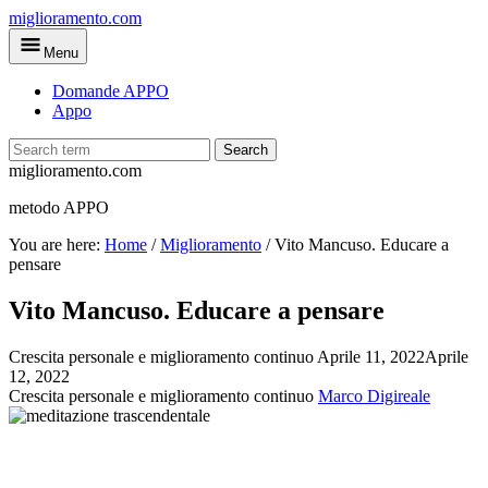
Skip
miglioramento.com
to
Menu
main
content
Domande APPO
Appo
Search
miglioramento.com
metodo APPO
You are here:
Home
/
Miglioramento
/
Vito Mancuso. Educare a
pensare
Vito Mancuso. Educare a pensare
Crescita personale e miglioramento continuo
Aprile 11, 2022
Aprile
12, 2022
Crescita personale e miglioramento continuo
Marco Digireale