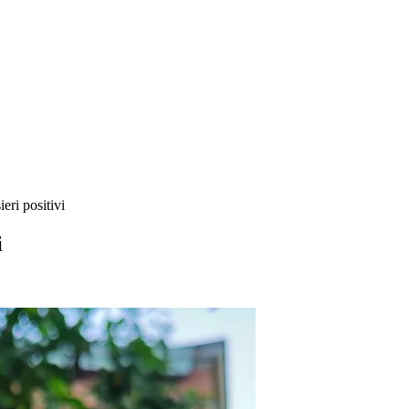
eri positivi
i