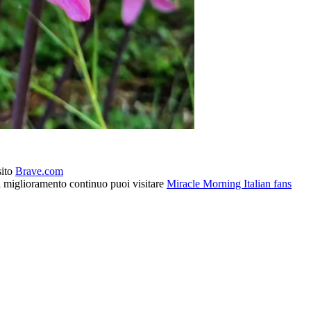
sito
Brave.com
l miglioramento continuo puoi visitare
Miracle Morning Italian fans