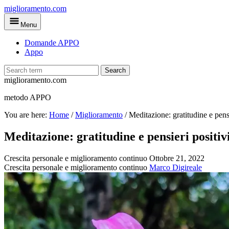
Skip
miglioramento.com
to
Menu
main
content
Domande APPO
Appo
Search
miglioramento.com
metodo APPO
You are here:
Home
/
Miglioramento
/
Meditazione: gratitudine e pensi
Meditazione: gratitudine e pensieri positiv
Crescita personale e miglioramento continuo
Ottobre 21, 2022
Crescita personale e miglioramento continuo
Marco Digireale