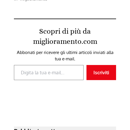
scarpe nuove, è un
paio di scarpe più
belle. E di certo
l’uomo che non ha
piedi, sarebbe
Scopri di più da
felicissimo…
miglioramento.com
Abbonati per ricevere gli ultimi articoli inviati alla
tua e-mail.
Digita la tua e-mail...
Iscriviti