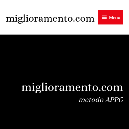
Skip
to
miglioramento.com
Menu
main
content
miglioramento.com
metodo APPO