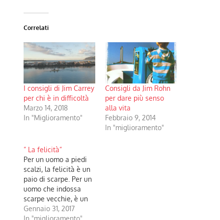
Correlati
I consigli di Jim Carrey
Consigli da Jim Rohn
per chi è in difficoltà
per dare più senso
Marzo 14, 2018
alla vita
In "Miglioramento"
Febbraio 9, 2014
In "miglioramento"
” La felicità”
Per un uomo a piedi
scalzi, la felicità è un
paio di scarpe. Per un
uomo che indossa
scarpe vecchie, è un
paio di scarpe nuove.
Gennaio 31, 2017
Per un uomo che ha
In "miglioramento"