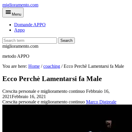
Skip
miglioramento.com
to
Menu
main
content
Domande APPO
Appo
Search
miglioramento.com
metodo APPO
You are here:
Home
/
coaching
/
Ecco Perchè Lamentarsi fa Male
Ecco Perchè Lamentarsi fa Male
Crescita personale e miglioramento continuo
Febbraio 16,
2021
Febbraio 16, 2021
Crescita personale e miglioramento continuo
Marco Digireale