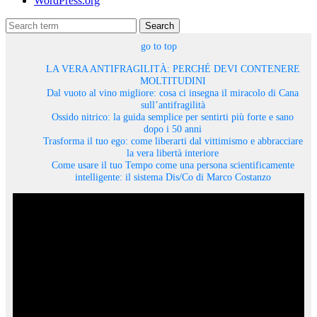
WordPress.org
Search
go to top
LA VERA ANTIFRAGILITÀ: PERCHÉ DEVI CONTENERE
MOLTITUDINI
Dal vuoto al vino migliore: cosa ci insegna il miracolo di Cana
sull’antifragilità
Ossido nitrico: la guida semplice per sentirti più forte e sano
dopo i 50 anni
Trasforma il tuo ego: come liberarti dal vittimismo e abbracciare
la vera libertà interiore
Come usare il tuo Tempo come una persona scientificamente
intelligente: il sistema Dis/Co di Marco Costanzo