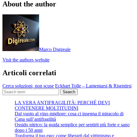
About the author
Marco Digireale
Visit the authors website
Articoli correlati
Cerca soluzioni, non scuse
Eckhart Tolle – Lamentarsi & Risentirsi
Search
LA VERA ANTIFRAGILITÀ: PERCHÉ DEVI
CONTENERE MOLTITUDINI
Dal vuoto al vino migliore: cosa ci insegna il miracolo di
Cana sull’antifragilità
Ossido nitrico: la guida semplice per sentirti più forte e sano
dopo i 50 anni
Trasforma il tuo ego: come liberarti dal vittimismo e