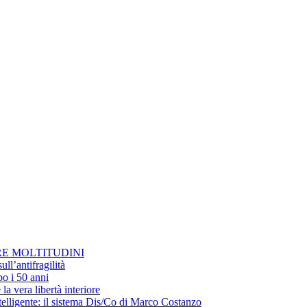
RE MOLTITUDINI
ll’antifragilità
po i 50 anni
la vera libertà interiore
elligente: il sistema Dis/Co di Marco Costanzo