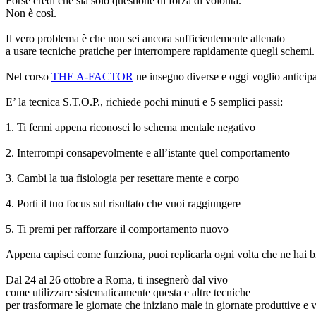
Forse credi che sia solo questione di forza di volontà.
Non è così.
Il vero problema è che non sei ancora sufficientemente allenato
a usare tecniche pratiche per interrompere rapidamente quegli schemi.
Nel corso
THE A-FACTOR
ne insegno diverse e oggi voglio anticip
E’ la tecnica S.T.O.P., richiede pochi minuti e 5 semplici passi:
1. Ti fermi appena riconosci lo schema mentale negativo
2. Interrompi consapevolmente e all’istante quel comportamento
3. Cambi la tua fisiologia per resettare mente e corpo
4. Porti il tuo focus sul risultato che vuoi raggiungere
5. Ti premi per rafforzare il comportamento nuovo
Appena capisci come funziona, puoi replicarla ogni volta che ne hai 
Dal 24 al 26 ottobre a Roma, ti insegnerò dal vivo
come utilizzare sistematicamente questa e altre tecniche
per trasformare le giornate che iniziano male in giornate produttive e v