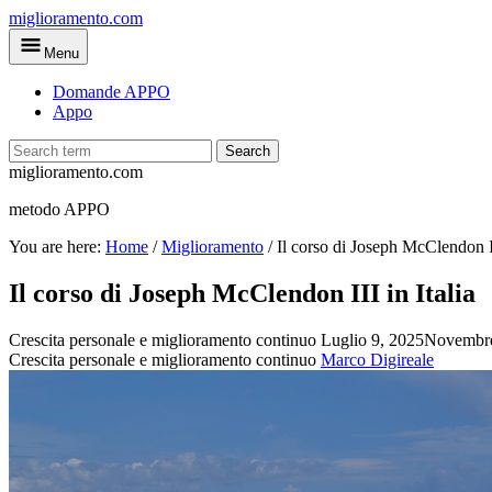
Skip
miglioramento.com
to
Menu
main
content
Domande APPO
Appo
Search
miglioramento.com
metodo APPO
You are here:
Home
/
Miglioramento
/
Il corso di Joseph McClendon II
Il corso di Joseph McClendon III in Italia
Crescita personale e miglioramento continuo
Luglio 9, 2025
Novembre
Crescita personale e miglioramento continuo
Marco Digireale