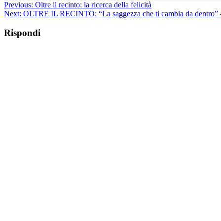
Previous:
Oltre il recinto: la ricerca della felicità
Next:
OLTRE IL RECINTO: “La saggezza che ti cambia da dentro” 
Rispondi