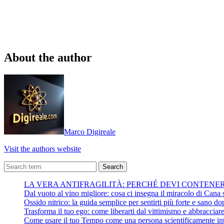
About the author
Marco Digireale
Visit the authors website
Search
LA VERA ANTIFRAGILITÀ: PERCHÉ DEVI CONTENE
Dal vuoto al vino migliore: cosa ci insegna il miracolo di Cana su
Ossido nitrico: la guida semplice per sentirti più forte e sano do
Trasforma il tuo ego: come liberarti dal vittimismo e abbracciare 
Come usare il tuo Tempo come una persona scientificamente int