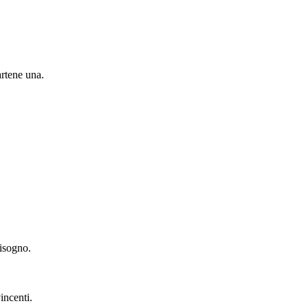
artene una.
bisogno.
incenti.