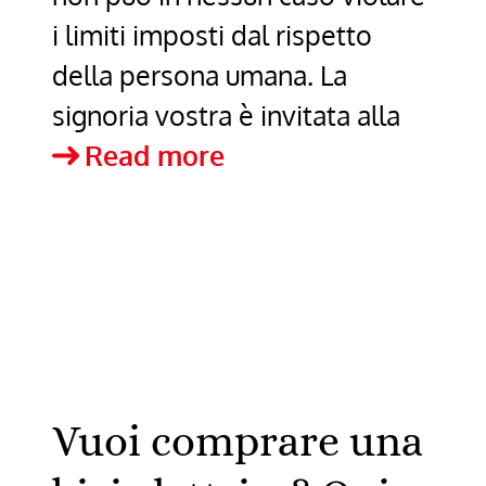
i limiti imposti dal rispetto
della persona umana. La
signoria vostra è invitata alla
Presentazione
Read more
libri
sul
sistema
sanitario
nazionale
a
Vuoi comprare una
Sapri