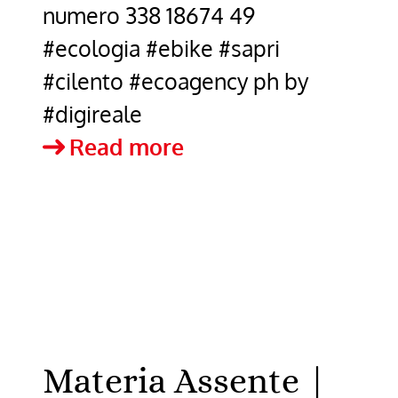
numero 338 18674 49
#ecologia #ebike #sapri
#cilento #ecoagency ph by
#digireale
Vuoi
Read more
comprare
una
bici
elettrica?
Qui
avrai
Materia Assente |
una