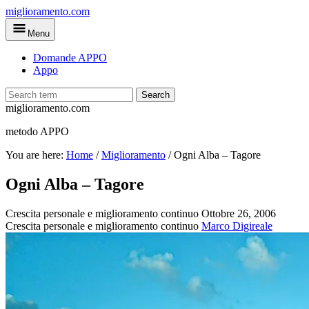
Skip
miglioramento.com
to
Menu
main
content
Domande APPO
Appo
Search
miglioramento.com
metodo APPO
You are here:
Home
/
Miglioramento
/
Ogni Alba – Tagore
Ogni Alba – Tagore
Crescita personale e miglioramento continuo
Ottobre 26, 2006
Crescita personale e miglioramento continuo
Marco Digireale