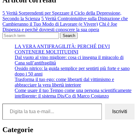
5 Verità Sorprendenti per Spezzare il Ciclo della Depressione,
Secondo la Scienza
5 Verità Controintuitive sulla Distrazione che
Cambieranno il Tuo Modo di Lavorare (e Vivere)
Chi è Joe
Dispenza e perchè dovresti conoscere la sua opera
Search
LA VERA ANTIFRAGILITÀ: PERCHÉ DEVI
CONTENERE MOLTITUDINI
Dal vuoto al vino migliore: cosa ci insegna il miracolo di
Cana sull’antifragilità
Ossido nitrico: la guida semplice per sentirti più forte e sano
dopo i 50 anni
Trasforma il tuo ego: come liberarti dal vittimismo e
abbracciare la vera libertà interiore
Come usare il tuo Tempo come una persona scientificamente
intelligente: il sistema Dis/Co di Marco Costanzo
Digita la tua e-mail...
Iscriviti
Categorie