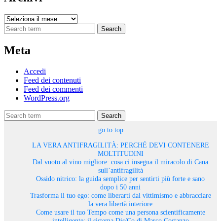
Archivi
Search
Meta
Accedi
Feed dei contenuti
Feed dei commenti
WordPress.org
Search
go to top
LA VERA ANTIFRAGILITÀ: PERCHÉ DEVI CONTENERE
MOLTITUDINI
Dal vuoto al vino migliore: cosa ci insegna il miracolo di Cana
sull’antifragilità
Ossido nitrico: la guida semplice per sentirti più forte e sano
dopo i 50 anni
Trasforma il tuo ego: come liberarti dal vittimismo e abbracciare
la vera libertà interiore
Come usare il tuo Tempo come una persona scientificamente
intelligente: il sistema Dis/Co di Marco Costanzo