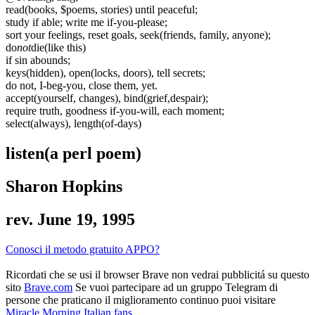
read(books, $poems, stories) until peaceful;
study if able; write me if-you-please;
sort your feelings, reset goals, seek(friends, family, anyone);
do
not
die(like this)
if sin abounds;
keys(hidden), open(locks, doors), tell secrets;
do not, I-beg-you, close them, yet.
accept(yourself, changes), bind(grief,despair);
require truth, goodness if-you-will, each moment;
select(always), length(of-days)
listen(a perl poem)
Sharon Hopkins
rev. June 19, 1995
Conosci il metodo gratuito APPO?
Ricordati che se usi il browser Brave non vedrai pubblicitá su questo
sito
Brave.com
Se vuoi partecipare ad un gruppo Telegram di
persone che praticano il miglioramento continuo puoi visitare
Miracle Morning Italian fans