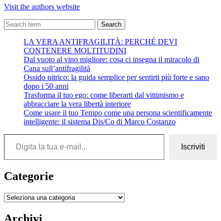
Visit the authors website
Search
LA VERA ANTIFRAGILITÀ: PERCHÉ DEVI
CONTENERE MOLTITUDINI
Dal vuoto al vino migliore: cosa ci insegna il miracolo di
Cana sull’antifragilità
Ossido nitrico: la guida semplice per sentirti più forte e sano
dopo i 50 anni
Trasforma il tuo ego: come liberarti dal vittimismo e
abbracciare la vera libertà interiore
Come usare il tuo Tempo come una persona scientificamente
intelligente: il sistema Dis/Co di Marco Costanzo
Digita la tua e-mail...
Iscriviti
Categorie
Categorie
Archivi