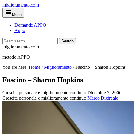
Skip
miglioramento.com
to
Menu
main
content
Domande APPO
Appo
Search
miglioramento.com
metodo APPO
You are here:
Home
/
Miglioramento
/
Fascino – Sharon Hopkins
Fascino – Sharon Hopkins
Crescita personale e miglioramento continuo
Dicembre 7, 2006
Crescita personale e miglioramento continuo
Marco Digireale