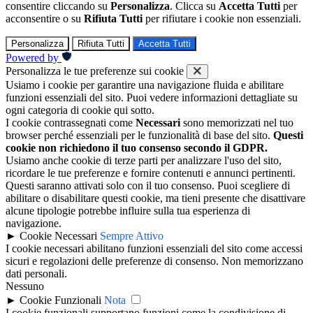
consentire cliccando su
Personalizza
. Clicca su
Accetta Tutti
per
acconsentire o su
Rifiuta Tutti
per rifiutare i cookie non essenziali.
Personalizza
Rifiuta Tutti
Accetta Tutti
Powered by
Personalizza le tue preferenze sui cookie
Usiamo i cookie per garantire una navigazione fluida e abilitare
funzioni essenziali del sito. Puoi vedere informazioni dettagliate su
ogni categoria di cookie qui sotto.
I cookie contrassegnati come
Necessari
sono memorizzati nel tuo
browser perché essenziali per le funzionalità di base del sito.
Questi
cookie non richiedono il tuo consenso secondo il GDPR.
Usiamo anche cookie di terze parti per analizzare l'uso del sito,
ricordare le tue preferenze e fornire contenuti e annunci pertinenti.
Questi saranno attivati solo con il tuo consenso. Puoi scegliere di
abilitare o disabilitare questi cookie, ma tieni presente che disattivare
alcune tipologie potrebbe influire sulla tua esperienza di
navigazione.
►
Cookie Necessari
Sempre Attivo
I cookie necessari abilitano funzioni essenziali del sito come accessi
sicuri e regolazioni delle preferenze di consenso. Non memorizzano
dati personali.
Nessuno
►
Cookie Funzionali
Nota
I cookie funzionali supportano funzioni come la condivisione di