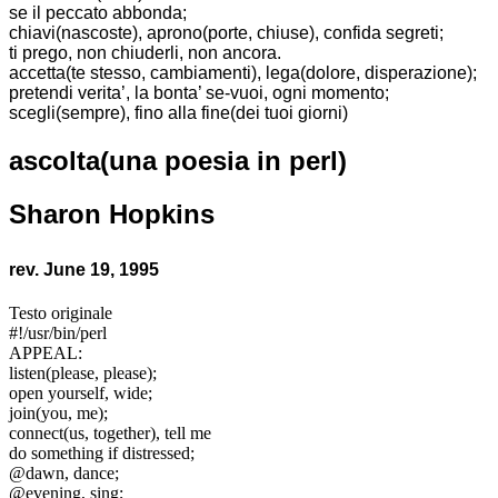
se il peccato abbonda;
chiavi(nascoste), aprono(porte, chiuse), confida segreti;
ti prego, non chiuderli, non ancora.
accetta(te stesso, cambiamenti), lega(dolore, disperazione);
pretendi verita’, la bonta’ se-vuoi, ogni momento;
scegli(sempre), fino alla fine(dei tuoi giorni)
ascolta(una poesia in perl)
Sharon Hopkins
rev. June 19, 1995
Testo originale
#!/usr/bin/perl
APPEAL:
listen(please, please);
open yourself, wide;
join(you, me);
connect(us, together), tell me
do something if distressed;
@dawn, dance;
@evening, sing;