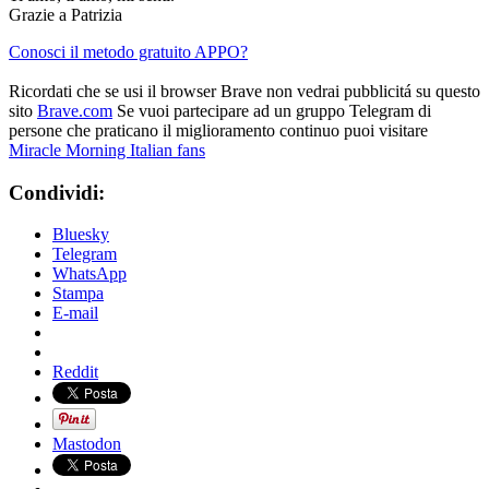
Grazie a Patrizia
Conosci il metodo gratuito APPO?
Ricordati che se usi il browser Brave non vedrai pubblicitá su questo
sito
Brave.com
Se vuoi partecipare ad un gruppo Telegram di
persone che praticano il miglioramento continuo puoi visitare
Miracle Morning Italian fans
Condividi:
Bluesky
Telegram
WhatsApp
Stampa
E-mail
Reddit
Mastodon