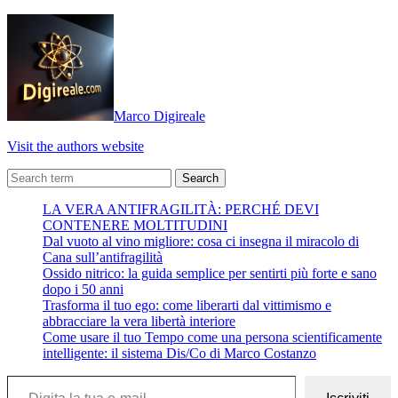
Marco Digireale
Visit the authors website
Search
LA VERA ANTIFRAGILITÀ: PERCHÉ DEVI
CONTENERE MOLTITUDINI
Dal vuoto al vino migliore: cosa ci insegna il miracolo di
Cana sull’antifragilità
Ossido nitrico: la guida semplice per sentirti più forte e sano
dopo i 50 anni
Trasforma il tuo ego: come liberarti dal vittimismo e
abbracciare la vera libertà interiore
Come usare il tuo Tempo come una persona scientificamente
intelligente: il sistema Dis/Co di Marco Costanzo
Digita la tua e-mail...