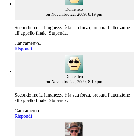
says:
Domenico
on Novembre 22, 2009, 8:19 pm
Secondo me la lunghezza è la sua forza, prepara l’attenzione
all’appello finale. Stupenda.
Caricamento...
Rispondi
says:
Domenico
on Novembre 22, 2009, 8:19 pm
Secondo me la lunghezza è la sua forza, prepara l’attenzione
all’appello finale. Stupenda.
Caricamento...
Rispondi