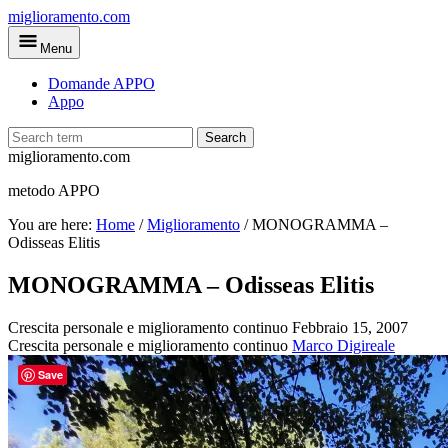
Skip
miglioramento.com
to
Menu
main
content
Domande APPO
Appo
Search
miglioramento.com
metodo APPO
You are here:
Home
/
Miglioramento
/
MONOGRAMMA –
Odisseas Elitis
MONOGRAMMA – Odisseas Elitis
Crescita personale e miglioramento continuo
Febbraio 15, 2007
Crescita personale e miglioramento continuo
Marco Digireale
Save