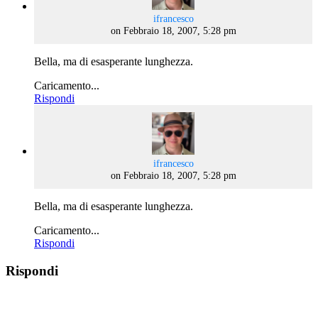
says:
ifrancesco
on Febbraio 18, 2007, 5:28 pm
Bella, ma di esasperante lunghezza.
Caricamento...
Rispondi
says:
ifrancesco
on Febbraio 18, 2007, 5:28 pm
Bella, ma di esasperante lunghezza.
Caricamento...
Rispondi
Rispondi