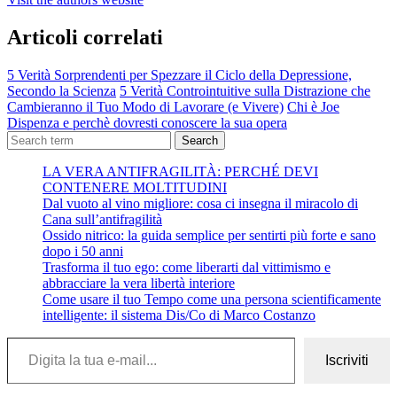
Articoli correlati
5 Verità Sorprendenti per Spezzare il Ciclo della Depressione,
Secondo la Scienza
5 Verità Controintuitive sulla Distrazione che
Cambieranno il Tuo Modo di Lavorare (e Vivere)
Chi è Joe
Dispenza e perchè dovresti conoscere la sua opera
Search
LA VERA ANTIFRAGILITÀ: PERCHÉ DEVI
CONTENERE MOLTITUDINI
Dal vuoto al vino migliore: cosa ci insegna il miracolo di
Cana sull’antifragilità
Ossido nitrico: la guida semplice per sentirti più forte e sano
dopo i 50 anni
Trasforma il tuo ego: come liberarti dal vittimismo e
abbracciare la vera libertà interiore
Come usare il tuo Tempo come una persona scientificamente
intelligente: il sistema Dis/Co di Marco Costanzo
Digita la tua e-mail...
Iscriviti