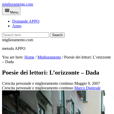
Skip
miglioramento.com
to
Menu
main
content
Domande APPO
Appo
Search
miglioramento.com
metodo APPO
You are here:
Home
/
Miglioramento
/
Poesie dei lettori: L’orizzonte
– Dada
Poesie dei lettori: L’orizzonte – Dada
Crescita personale e miglioramento continuo
Maggio 9, 2007
Crescita personale e miglioramento continuo
Marco Digireale