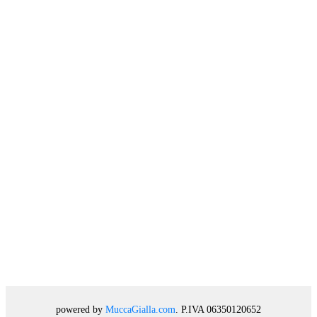
powered by
MuccaGialla.com
. P.IVA 06350120652