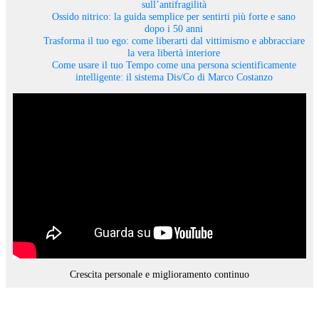
sull’antifragilità
Ossido nitrico: la guida semplice per sentirti più forte e sano
dopo i 50 anni
Trasforma il tuo ego: come liberarti dal vittimismo e abbracciare
la vera libertà interiore
Come usare il tuo Tempo come una persona scientificamente
intelligente: il sistema Dis/Co di Marco Costanzo
Crescita personale e miglioramento continuo