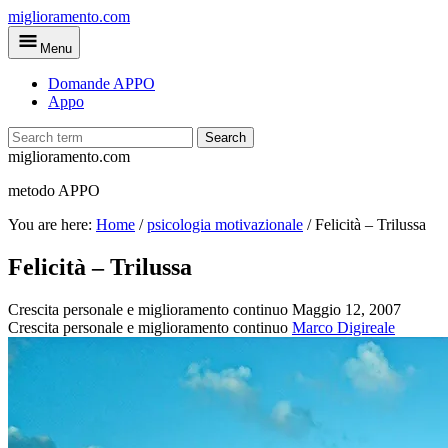
Skip
miglioramento.com
to
Menu
main
content
Domande APPO
Appo
Search
miglioramento.com
metodo APPO
You are here:
Home
/
psicologia motivazionale
/
Felicità – Trilussa
Felicità – Trilussa
Crescita personale e miglioramento continuo
Maggio 12, 2007
Crescita personale e miglioramento continuo
Marco Digireale