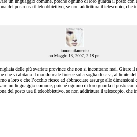
rovare un linguaggio comune, poiché ognuno di loro guarda il posto con 
a del posto usa il teleobbiettivo, se non addirittura il telescopio, che i
says:
iononmilamento
on Maggio 13, 2007, 2:18 pm
gliaia delle più svariate province che non si incontrano mai. Girare il 
one che vi abitano il mondo reale finisce sulla soglia di casa, al limite de
ntorno a loro e che l’occhio riesce ad abbracciare assurge alle dimensioni
rovare un linguaggio comune, poiché ognuno di loro guarda il posto con 
a del posto usa il teleobbiettivo, se non addirittura il telescopio, che i