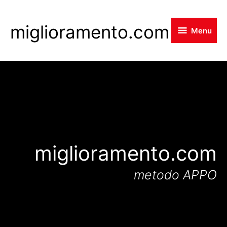
Skip
to
miglioramento.com
Menu
main
content
miglioramento.com
metodo APPO