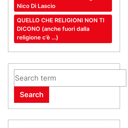
Nico Di Lascio
QUELLO CHE RELIGIONI NON TI
DICONO (anche fuori dalla
religione c’è …)
Search