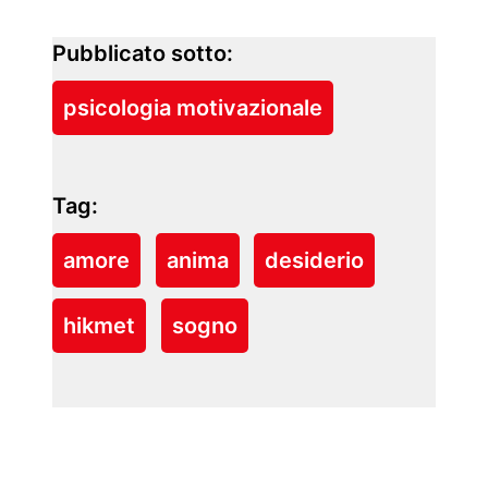
Pubblicato sotto:
psicologia motivazionale
Tag:
amore
anima
desiderio
hikmet
sogno