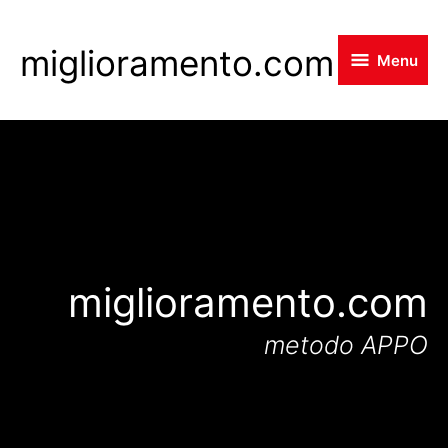
Skip
to
miglioramento.com
Menu
main
content
miglioramento.com
metodo APPO