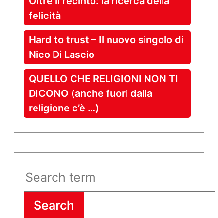
Oltre il recinto: la ricerca della
felicità
Hard to trust – Il nuovo singolo di
Nico Di Lascio
QUELLO CHE RELIGIONI NON TI
DICONO (anche fuori dalla
religione c’è …)
Search