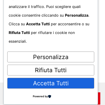
analizzare il traffico. Puoi scegliere quali
cookie consentire cliccando su
Personalizza
.
Clicca su
Accetta Tutti
per acconsentire o su
Rifiuta Tutti
per rifiutare i cookie non
essenziali.
Personalizza
Rifiuta Tutti
Accetta Tutti
powered by
MuccaGialla.com
. P.IVA
Powered by
06350120652
go to top
Iscriviti