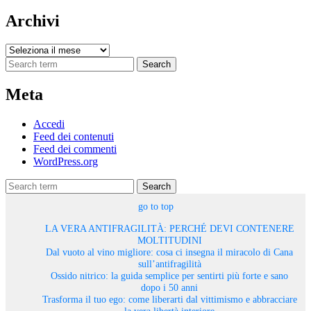
Archivi
Archivi
Search
Meta
Accedi
Feed dei contenuti
Feed dei commenti
WordPress.org
Search
go to top
LA VERA ANTIFRAGILITÀ: PERCHÉ DEVI CONTENERE
MOLTITUDINI
Dal vuoto al vino migliore: cosa ci insegna il miracolo di Cana
sull’antifragilità
Ossido nitrico: la guida semplice per sentirti più forte e sano
dopo i 50 anni
Trasforma il tuo ego: come liberarti dal vittimismo e abbracciare
la vera libertà interiore