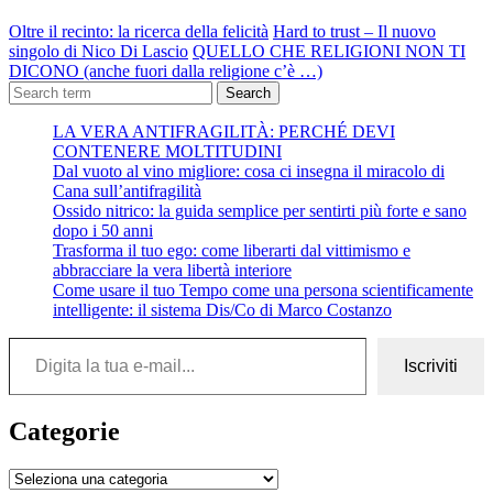
Oltre il recinto: la ricerca della felicità
Hard to trust – Il nuovo
singolo di Nico Di Lascio
QUELLO CHE RELIGIONI NON TI
DICONO (anche fuori dalla religione c’è …)
Search
LA VERA ANTIFRAGILITÀ: PERCHÉ DEVI
CONTENERE MOLTITUDINI
Dal vuoto al vino migliore: cosa ci insegna il miracolo di
Cana sull’antifragilità
Ossido nitrico: la guida semplice per sentirti più forte e sano
dopo i 50 anni
Trasforma il tuo ego: come liberarti dal vittimismo e
abbracciare la vera libertà interiore
Come usare il tuo Tempo come una persona scientificamente
intelligente: il sistema Dis/Co di Marco Costanzo
Digita la tua e-mail...
Iscriviti
Categorie
Categorie