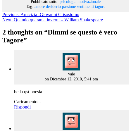
Pubblicato sotto:
psicologia motivazionale
Tag:
amore
desiderio
passione
sentimenti
tagore
Previous:
Amicizia -Giovanni Crisostomo
Next:
Quando quaranta inverni – William Shakespeare
2 thoughts on “
Dimmi se questo è vero –
Tagore
”
says:
vale
on Dicembre 12, 2010, 5:41 pm
bella qst poesia
Caricamento...
Rispondi