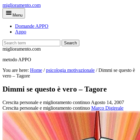
Skip
miglioramento.com
to
Menu
main
content
Domande APPO
Appo
Search
miglioramento.com
metodo APPO
You are here:
Home
/
psicologia motivazionale
/
Dimmi se questo è
vero – Tagore
Dimmi se questo è vero – Tagore
Crescita personale e miglioramento continuo
Agosto 14, 2007
Crescita personale e miglioramento continuo
Marco Digireale