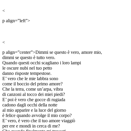
<
p align=”left”>
<
p align=”center”>
Dimmi se questo è vero, amore mio,
dimmi se questo è tutto vero.
Quando questi occhi scagliano i loro lampi
le oscure nubi nel tuo petto
danno risposte tempestose.
E’ vero che le mie labbra sono
come il boccio del primo amore?
Che la terra, come un’arpa, vibra
di canzoni al tocco dei miei piedi?
E’ poi è vero che gocce di rugiada
cadono dagli occhi della notte
al mio apparire e la luce del giorno
è felice quando avvolge il mio corpo?
E’ vero, è vero che il tuo amore viaggiò
per ere e mondi in cerca di me?