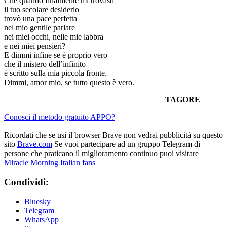
Che quando finalmente mi trovasti
il tuo secolare desiderio
trovò una pace perfetta
nel mio gentile parlare
nei miei occhi, nelle mie labbra
e nei miei pensieri?
E dimmi infine se è proprio vero
che il mistero dell’infinito
è scritto sulla mia piccola fronte.
Dimmi, amor mio, se tutto questo è vero.
TAGORE
Conosci il metodo gratuito APPO?
Ricordati che se usi il browser Brave non vedrai pubblicitá su questo
sito
Brave.com
Se vuoi partecipare ad un gruppo Telegram di
persone che praticano il miglioramento continuo puoi visitare
Miracle Morning Italian fans
Condividi:
Bluesky
Telegram
WhatsApp