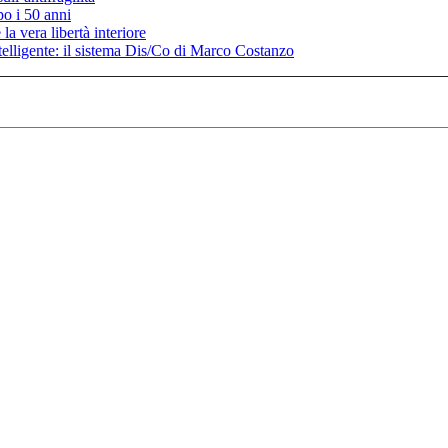
po i 50 anni
la vera libertà interiore
elligente: il sistema Dis/Co di Marco Costanzo