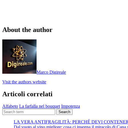
About the author
Marco Digireale
Visit the authors website
Articoli correlati
Alfabeto
La farfalla nel bouquet
Impotenza
Search
LA VERA ANTIFRAGILITÀ: PERCHÉ DEVI CONTENE
Dal vuoto al vino migliore: cosa ci insegna il miracolo di Cana su