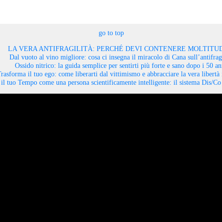
go to top
LA VERA ANTIFRAGILITÀ: PERCHÉ DEVI CONTENERE MOLTITUD
Dal vuoto al vino migliore: cosa ci insegna il miracolo di Cana sull’antifragi
Ossido nitrico: la guida semplice per sentirti più forte e sano dopo i 50 an
rasforma il tuo ego: come liberarti dal vittimismo e abbracciare la vera libertà 
il tuo Tempo come una persona scientificamente intelligente: il sistema Dis/C