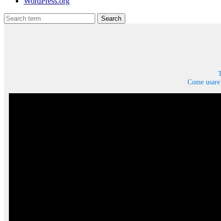
WordPress.org
Search
T
Come usare 