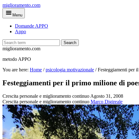
Skip
miglioramento.com
to
Menu
main
content
Domande APPO
Appo
Search
miglioramento.com
metodo APPO
You are here:
Home
/
psicologia motivazionale
/
Festeggiamenti per il
Festeggiamenti per il primo milione di poes
Crescita personale e miglioramento continuo
Agosto 31, 2008
Crescita personale e miglioramento continuo
Marco Digireale