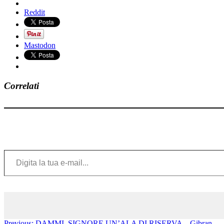
Reddit
Mastodon
Correlati
Digita la tua e-mail...
Previous:
DAMMI, SIGNORE UN’ALA DI RISERVA – Gibran