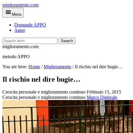
Skip
miglioramento.com
to
Menu
main
content
Domande APPO
Appo
Search
miglioramento.com
metodo APPO
You are here:
Home
/
Miglioramento
/
Il rischio nel dire bugie…
Il rischio nel dire bugie…
Crescita personale e miglioramento continuo
Febbraio 15, 2015
Crescita personale e miglioramento continuo
Marco Digireale