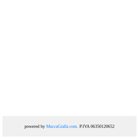
powered by
MuccaGialla.com
. P.IVA 06350120652