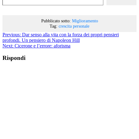
Pubblicato sotto:
Miglioramento
Tag:
crescita personale
Previous:
Dar senso alla vita con la forza dei propri pensieri
profondi. Un pensiero di Napoleon Hill
Next:
Cicerone e l’errore: aforisma
Rispondi