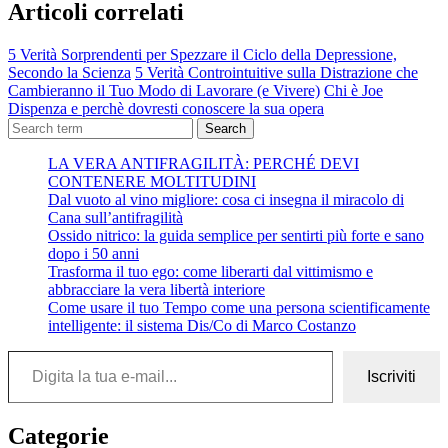
Articoli correlati
5 Verità Sorprendenti per Spezzare il Ciclo della Depressione,
Secondo la Scienza
5 Verità Controintuitive sulla Distrazione che
Cambieranno il Tuo Modo di Lavorare (e Vivere)
Chi è Joe
Dispenza e perchè dovresti conoscere la sua opera
Search
LA VERA ANTIFRAGILITÀ: PERCHÉ DEVI
CONTENERE MOLTITUDINI
Dal vuoto al vino migliore: cosa ci insegna il miracolo di
Cana sull’antifragilità
Ossido nitrico: la guida semplice per sentirti più forte e sano
dopo i 50 anni
Trasforma il tuo ego: come liberarti dal vittimismo e
abbracciare la vera libertà interiore
Come usare il tuo Tempo come una persona scientificamente
intelligente: il sistema Dis/Co di Marco Costanzo
Digita la tua e-mail...
Iscriviti
Categorie