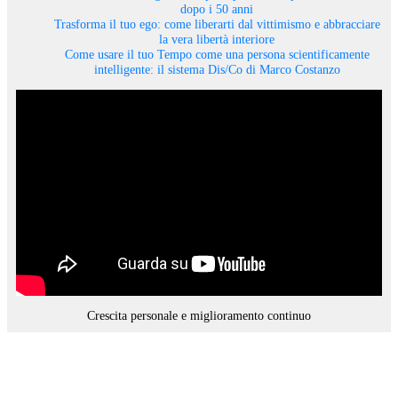
dopo i 50 anni
Trasforma il tuo ego: come liberarti dal vittimismo e abbracciare
la vera libertà interiore
Come usare il tuo Tempo come una persona scientificamente
intelligente: il sistema Dis/Co di Marco Costanzo
Crescita personale e miglioramento continuo