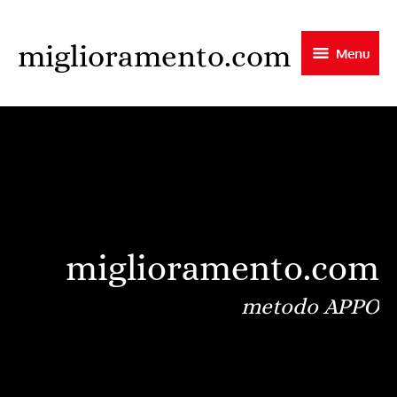
Skip
to
miglioramento.com
Menu
main
content
miglioramento.com
metodo APPO