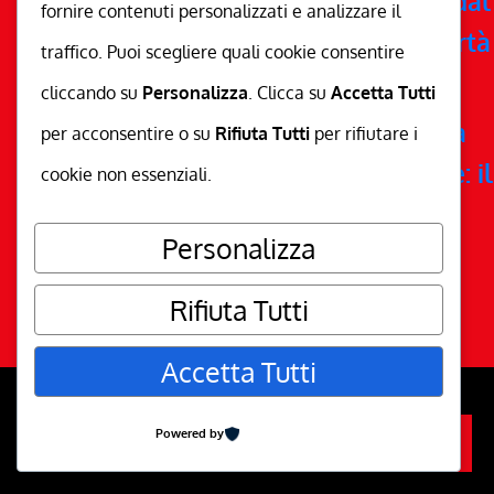
Trasforma il tuo ego: come liberarti dal
fornire contenuti personalizzati e analizzare il
vittimismo e abbracciare la vera libertà
traffico. Puoi scegliere quali cookie consentire
interiore
cliccando su
Personalizza
. Clicca su
Accetta Tutti
Come usare il tuo Tempo come una
per acconsentire o su
Rifiuta Tutti
per rifiutare i
persona scientificamente intelligente: il
cookie non essenziali.
sistema Dis/Co di Marco Costanzo
Personalizza
Rifiuta Tutti
Accetta Tutti
go to top
Powered by
Iscriviti