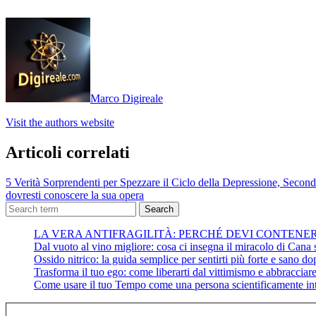
Marco Digireale
Visit the authors website
Articoli correlati
5 Verità Sorprendenti per Spezzare il Ciclo della Depressione, Second
dovresti conoscere la sua opera
Search
LA VERA ANTIFRAGILITÀ: PERCHÉ DEVI CONTENE
Dal vuoto al vino migliore: cosa ci insegna il miracolo di Cana su
Ossido nitrico: la guida semplice per sentirti più forte e sano do
Trasforma il tuo ego: come liberarti dal vittimismo e abbracciare 
Come usare il tuo Tempo come una persona scientificamente int
Digita la tua e-mail...