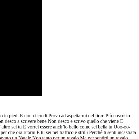
to in piedi E non ci credi Prova ad aspettarmi nel fiore Più nascosto
n riesco a scrivere bene Non riesco e scrivo quello che viene E
’altro sei tu E vorrei essere anch’io bello come sei bella tu Uoo-oo-
 ora ritorni E tu sei nel traffico e strilli Perché ti senti incastrata
e avuto un Natale Non tanto per un regalo Ma per sentirti un regalo