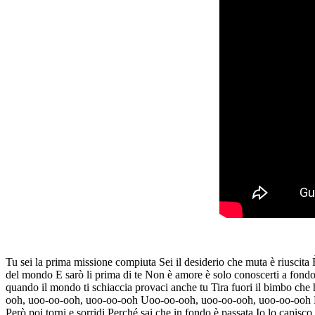
Tu sei la prima missione compiuta Sei il desiderio che muta è riuscita È
del mondo E sarò li prima di te Non è amore è solo conoscerti a fondo
quando il mondo ti schiaccia provaci anche tu Tira fuori il bimbo che h
ooh, uoo-oo-ooh, uoo-oo-ooh Uoo-oo-ooh, uoo-oo-ooh, uoo-oo-ooh Ehi Qua
Però poi torni e sorridi Perché sai che in fondo è passata Io lo capisc