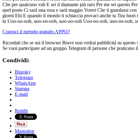
Che per qualcuno vali E sei il diamante più raro Per me sei questo Pe
quel posto Ci sarà una rosa e sarà maggio Vorrei Che ti guardassi con i 
giorni Ehi E quando il mondo ti schiaccia provaci anche tu Tira fuori i
tu Uoo-oo-ooh, uoo-oo-ooh, uoo-oo-ooh Uoo-oo-ooh, uoo-oo-ooh, u
Conosci il metodo gratuito APPO?
Ricordati che se usi il browser Brave non vedrai pubblicitá su questo 
Se vuoi partecipare ad un gruppo Telegram di persone che praticano i
Condividi:
Bluesky
Telegram
WhatsApp
Stampa
E-mail
Reddit
Mastodon