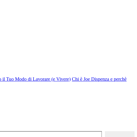
o il Tuo Modo di Lavorare (e Vivere)
Chi è Joe Dispenza e perchè