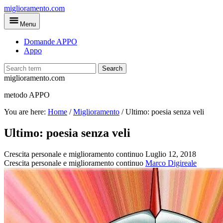
Skip
miglioramento.com
to
Menu
main
content
Domande APPO
Appo
Search
miglioramento.com
metodo APPO
You are here:
Home
/
Miglioramento
/
Ultimo: poesia senza veli
Ultimo: poesia senza veli
Crescita personale e miglioramento continuo
Luglio 12, 2018
Crescita personale e miglioramento continuo
Marco Digireale