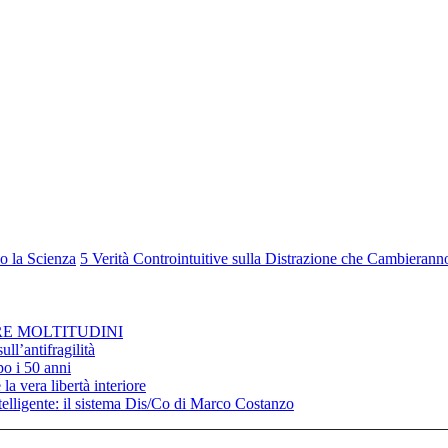
o la Scienza
5 Verità Controintuitive sulla Distrazione che Cambierann
RE MOLTITUDINI
ll’antifragilità
po i 50 anni
la vera libertà interiore
elligente: il sistema Dis/Co di Marco Costanzo