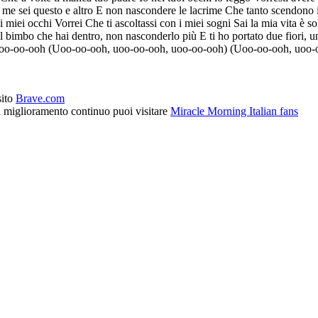
r me sei questo e altro E non nascondere le lacrime Che tanto scendono 
miei occhi Vorrei Che ti ascoltassi con i miei sogni Sai la mia vita è so
l bimbo che hai dentro, non nasconderlo più E ti ho portato due fiori, uno
oo-oo-ooh (Uoo-oo-ooh, uoo-oo-ooh, uoo-oo-ooh) (Uoo-oo-ooh, uoo-
sito
Brave.com
l miglioramento continuo puoi visitare
Miracle Morning Italian fans