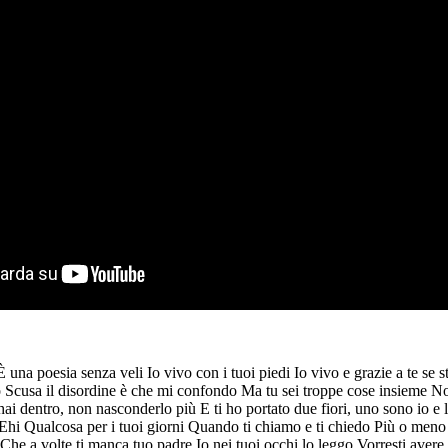
 una poesia senza veli Io vivo con i tuoi piedi Io vivo e grazie a te se s
 Scusa il disordine è che mi confondo Ma tu sei troppe cose insieme No
ai dentro, non nasconderlo più E ti ho portato due fiori, uno sono io e l
lcosa per i tuoi giorni Quando ti chiamo e ti chiedo Più o meno per che
o Che a volte ti manca tuo padre Io nei tuoi occhi lo leggo Vorresti aver