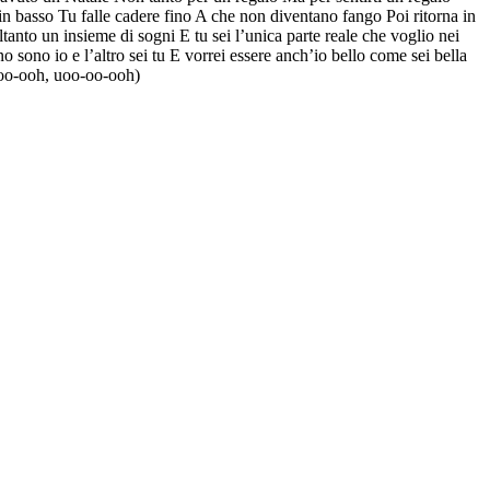
in basso Tu falle cadere fino A che non diventano fango Poi ritorna in
ltanto un insieme di sogni E tu sei l’unica parte reale che voglio nei
 sono io e l’altro sei tu E vorrei essere anch’io bello come sei bella
oo-ooh, uoo-oo-ooh)