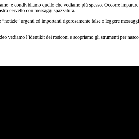
iamo, e condividiamo quello che vediamo più spesso. Occorre imparare qu
nostro cervello con messaggi spazzatura.
“notizie” urgenti ed importanti rigorosamente false o leggere messaggi 
deo vediamo l’identikit dei rosiconi e scopriamo gli strumenti per nascon