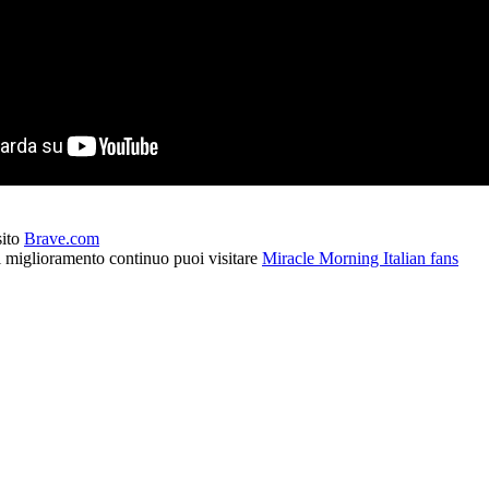
sito
Brave.com
l miglioramento continuo puoi visitare
Miracle Morning Italian fans