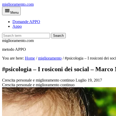
Skip
miglioramento.com
to
Menu
main
content
Domande APPO
Appo
Search
miglioramento.com
metodo APPO
You are here:
Home
/
miglioramento
/
#psicologia – I rosiconi dei s
#psicologia – I rosiconi dei social – Mar
Crescita personale e miglioramento continuo
Luglio 19, 2017
Crescita personale e miglioramento continuo