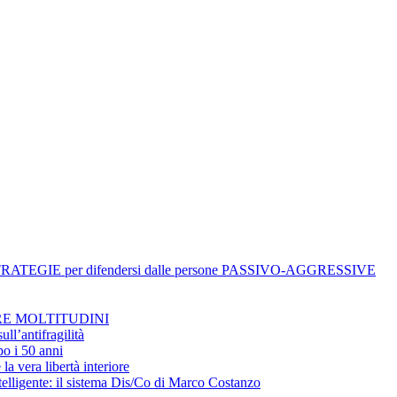
TRATEGIE per difendersi dalle persone PASSIVO-AGGRESSIVE
RE MOLTITUDINI
ll’antifragilità
po i 50 anni
la vera libertà interiore
elligente: il sistema Dis/Co di Marco Costanzo