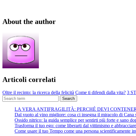
About the author
Articoli correlati
Oltre il recinto: la ricerca della felicità
Come ti difendi dalla vita?
3 S
Search
LA VERA ANTIFRAGILITÀ: PERCHÉ DEVI CONTENE
Dal vuoto al vino migliore: cosa ci insegna il miracolo di Cana su
Ossido nitrico: la guida semplice per sentirti più forte e sano do
Trasforma il tuo ego: come liberarti dal vittimismo e abbracciare 
Come usare il tuo Tempo come una persona scientificamente int