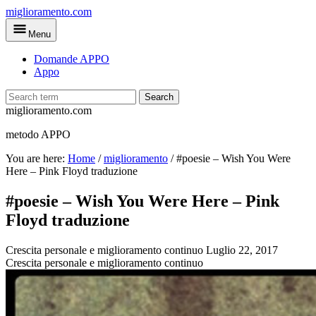
Skip
miglioramento.com
to
Menu
main
content
Domande APPO
Appo
Search
miglioramento.com
metodo APPO
You are here:
Home
/
miglioramento
/
#poesie – Wish You Were
Here – Pink Floyd traduzione
#poesie – Wish You Were Here – Pink
Floyd traduzione
Crescita personale e miglioramento continuo
Luglio 22, 2017
Crescita personale e miglioramento continuo