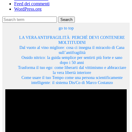
Feed dei commenti
WordPress.org
Search
go to top
LA VERA ANTIFRAGILITÀ: PERCHÉ DEVI CONTENERE
MOLTITUDINI
Dal vuoto al vino migliore: cosa ci insegna il miracolo di Cana
sull’antifragilità
Ossido nitrico: la guida semplice per sentirti più forte e sano
dopo i 50 anni
Trasforma il tuo ego: come liberarti dal vittimismo e abbracciare
la vera libertà interiore
Come usare il tuo Tempo come una persona scientificamente
intelligente: il sistema Dis/Co di Marco Costanzo