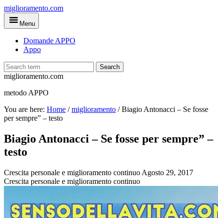
Skip
miglioramento.com
to
Menu
main
content
Domande APPO
Appo
Search
miglioramento.com
metodo APPO
You are here:
Home
/
miglioramento
/
Biagio Antonacci – Se fosse
per sempre” – testo
Biagio Antonacci – Se fosse per sempre” –
testo
Crescita personale e miglioramento continuo
Agosto 29, 2017
Crescita personale e miglioramento continuo