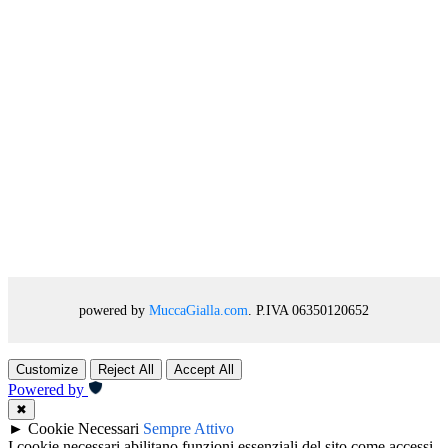
powered by
MuccaGialla.com
. P.IVA 06350120652
Customize
Reject All
Accept All
Powered by
✖
►
Cookie Necessari
Sempre Attivo
I cookie necessari abilitano funzioni essenziali del sito come accessi