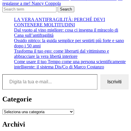
regalasse a me! Nancy Coppola
Search
LA VERA ANTIFRAGILITÀ: PERCHÉ DEVI
CONTENERE MOLTITUDINI
Dal vuoto al vino migliore: cosa ci insegna il miracolo di
Cana sull’antifragilità
Ossido nitrico: la guida semplice per sentirti più forte e sano
dopo i 50 anni
Trasforma il tuo ego: come liberarti dal vittimismo e
abbracciare la vera libertà interiore
Come usare il tuo Tempo come una persona scientificamente
intelligente: il sistema Dis/Co di Marco Costanzo
Digita la tua e-mail...
Iscriviti
Categorie
Categorie
Archivi