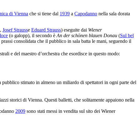
nica di Vienna
che si tiene dal
1939
a
Capodanno
nella sala dorata
,
Josef Strauss
e
Eduard Strauss
) eseguite dai
Wiener
loce
(o galopp), il secondo è
An der schönen blauen Donau
(
Sul bel
prassi consolidata che il pubblico in sala batta le mani, seguendo il
strali e del maestro d’orchestra che esordisce in questo modo:
 pubblico stimato in almeno un miliardo di spettatori in ogni parte del
azzi storici di Vienna. Questi balletti, che solitamente appaiono nella
apodanno
2009
sono stati messi in vendita sul sito dei Wiener