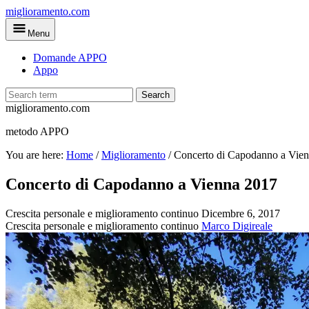
Skip
miglioramento.com
to
Menu
main
content
Domande APPO
Appo
Search
miglioramento.com
metodo APPO
You are here:
Home
/
Miglioramento
/
Concerto di Capodanno a Vie
Concerto di Capodanno a Vienna 2017
Crescita personale e miglioramento continuo
Dicembre 6, 2017
Crescita personale e miglioramento continuo
Marco Digireale