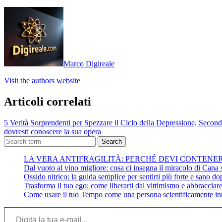
Marco Digireale
Visit the authors website
Articoli correlati
5 Verità Sorprendenti per Spezzare il Ciclo della Depressione, Second
dovresti conoscere la sua opera
Search
LA VERA ANTIFRAGILITÀ: PERCHÉ DEVI CONTENE
Dal vuoto al vino migliore: cosa ci insegna il miracolo di Cana su
Ossido nitrico: la guida semplice per sentirti più forte e sano do
Trasforma il tuo ego: come liberarti dal vittimismo e abbracciare 
Come usare il tuo Tempo come una persona scientificamente int
Digita la tua e-mail...