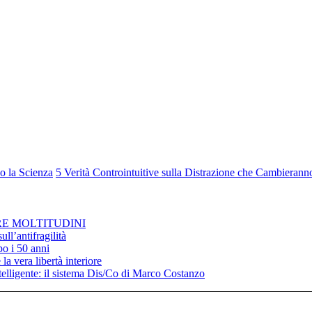
o la Scienza
5 Verità Controintuitive sulla Distrazione che Cambierann
RE MOLTITUDINI
ll’antifragilità
po i 50 anni
la vera libertà interiore
elligente: il sistema Dis/Co di Marco Costanzo