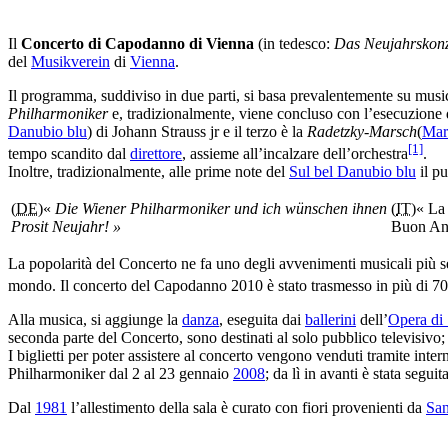
Il
Concerto di Capodanno di Vienna
(in tedesco:
Das Neujahrskonz
del
Musikverein
di
Vienna
.
Il programma, suddiviso in due parti, si basa prevalentemente su musi
Philharmoniker
e, tradizionalmente, viene concluso con l’esecuzione d
Danubio blu
) di Johann Strauss jr e il terzo è la
Radetzky-Marsch
(
Mar
[1]
tempo scandito dal
direttore
, assieme all’incalzare dell’orchestra
.
Inoltre, tradizionalmente, alle prime note del
Sul bel Danubio blu
il pu
(
DE
)«
Die Wiener Philharmoniker und ich wünschen ihnen
(
IT
)« La
Prosit Neujahr! »
Buon Anno
La popolarità del Concerto ne fa uno degli avvenimenti musicali più se
mondo. Il concerto del Capodanno 2010 è stato trasmesso in più di 70
Alla musica, si aggiunge la
danza
, eseguita dai
ballerini
dell’
Opera di 
seconda parte del Concerto, sono destinati al solo pubblico televisivo; 
I biglietti per poter assistere al concerto vengono venduti tramite int
Philharmoniker dal 2 al 23 gennaio
2008
; da lì in avanti è stata seguit
Dal
1981
l’allestimento della sala è curato con fiori provenienti da
Sa