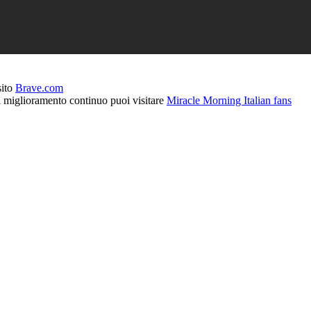
sito
Brave.com
l miglioramento continuo puoi visitare
Miracle Morning Italian fans