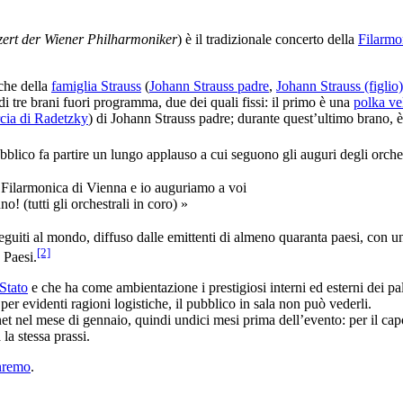
ert der Wiener Philharmoniker
) è il tradizionale concerto della
Filarmo
che della
famiglia Strauss
(
Johann Strauss padre
,
Johann Strauss (figlio)
i tre brani fuori programma, due dei quali fissi: il primo è una
polka ve
cia di Radetzky
) di Johann Strauss padre; durante quest’ultimo brano, è 
bblico fa partire un lungo applauso a cui seguono gli auguri degli orche
 Filarmonica di Vienna e io auguriamo a voi
! (tutti gli orchestrali in coro) »
guiti al mondo, diffuso dalle emittenti di almeno quaranta paesi, con un
[2]
 Paesi.
Stato
e che ha come ambientazione i prestigiosi interni ed esterni dei pal
per evidenti ragioni logistiche, il pubblico in sala non può vederli.
ernet nel mese di gennaio, quindi undici mesi prima dell’evento: per il c
a la stessa prassi.
nremo
.