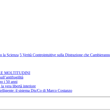
o la Scienza
5 Verità Controintuitive sulla Distrazione che Cambierann
RE MOLTITUDINI
ll’antifragilità
po i 50 anni
la vera libertà interiore
elligente: il sistema Dis/Co di Marco Costanzo