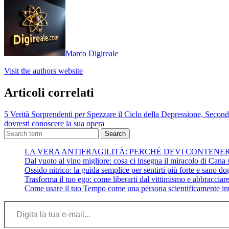
Marco Digireale
Visit the authors website
Articoli correlati
5 Verità Sorprendenti per Spezzare il Ciclo della Depressione, Second
dovresti conoscere la sua opera
Search
LA VERA ANTIFRAGILITÀ: PERCHÉ DEVI CONTENE
Dal vuoto al vino migliore: cosa ci insegna il miracolo di Cana su
Ossido nitrico: la guida semplice per sentirti più forte e sano do
Trasforma il tuo ego: come liberarti dal vittimismo e abbracciare 
Come usare il tuo Tempo come una persona scientificamente int
Digita la tua e-mail...