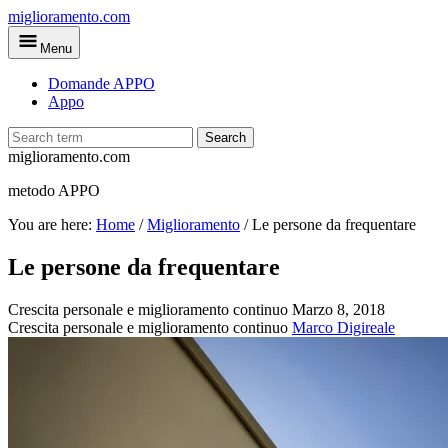
Skip
miglioramento.com
to
Menu
main
content
Domande APPO
Appo
Search
miglioramento.com
metodo APPO
You are here:
Home
/
Miglioramento
/
Le persone da frequentare
Le persone da frequentare
Crescita personale e miglioramento continuo
Marzo 8, 2018
Crescita personale e miglioramento continuo
Marco Digireale