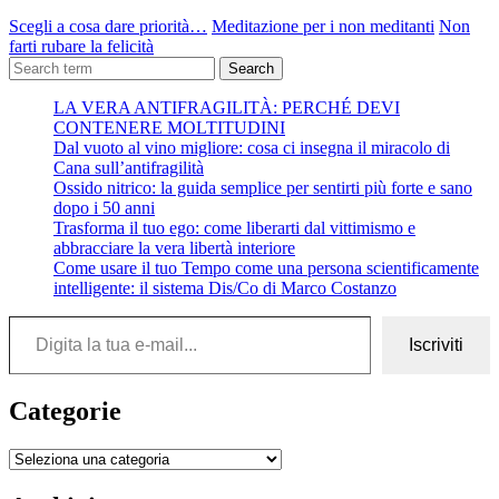
Scegli a cosa dare priorità…
Meditazione per i non meditanti
Non
farti rubare la felicità
Search
LA VERA ANTIFRAGILITÀ: PERCHÉ DEVI
CONTENERE MOLTITUDINI
Dal vuoto al vino migliore: cosa ci insegna il miracolo di
Cana sull’antifragilità
Ossido nitrico: la guida semplice per sentirti più forte e sano
dopo i 50 anni
Trasforma il tuo ego: come liberarti dal vittimismo e
abbracciare la vera libertà interiore
Come usare il tuo Tempo come una persona scientificamente
intelligente: il sistema Dis/Co di Marco Costanzo
Digita la tua e-mail...
Iscriviti
Categorie
Categorie