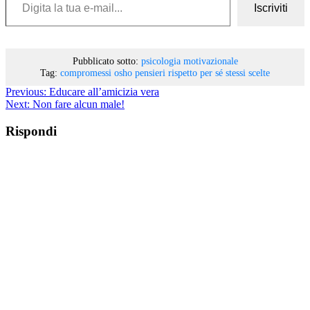
Iscriviti
Pubblicato sotto:
psicologia motivazionale
Tag:
compromessi
osho
pensieri
rispetto per sé stessi
scelte
Previous:
Educare all’amicizia vera
Next:
Non fare alcun male!
Rispondi