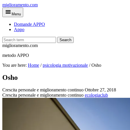
Skip
miglioramento.com
to
Menu
main
content
Domande APPO
Appo
Search
miglioramento.com
metodo APPO
You are here:
Home
/
psicologia motivazionale
/
Osho
Osho
Crescita personale e miglioramento continuo
Ottobre 27, 2018
Crescita personale e miglioramento continuo
ecologiaclub