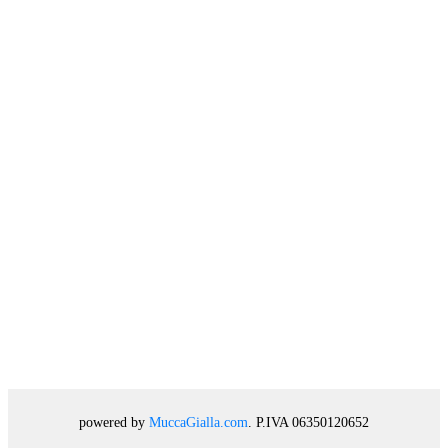
powered by
MuccaGialla.com
. P.IVA 06350120652