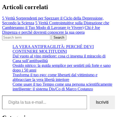
Articoli correlati
5 Verità Sorprendenti per Spezzare il Ciclo della Depressione,
Secondo la Scienza
5 Verità Controintuitive sulla Distrazione che
Cambieranno il Tuo Modo di Lavorare (e Vivere)
Chi è Joe
Dispenza e perchè dovresti conoscere la sua opera
Search
LA VERA ANTIFRAGILITÀ: PERCHÉ DEVI
CONTENERE MOLTITUDINI
Dal vuoto al vino migliore: cosa ci insegna il miracolo di
Cana sull’antifragilità
Ossido nitrico: la guida semplice per sentirti più forte e sano
dopo i 50 anni
Trasforma il tuo ego: come liberarti dal vittimismo e
abbracciare la vera libertà interiore
Come usare il tuo Tempo come una persona scientificamente
intelligente: il sistema Dis/Co di Marco Costanzo
Digita la tua e-mail...
Iscriviti