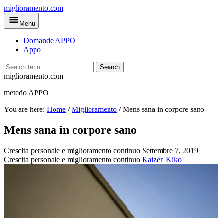
Skip
miglioramento.com
to
Menu
main
content
Domande APPO
Appo
Search
miglioramento.com
metodo APPO
You are here:
Home
/
Miglioramento
/
Mens sana in corpore sano
Mens sana in corpore sano
Crescita personale e miglioramento continuo
Settembre 7, 2019
Crescita personale e miglioramento continuo
Kaizen Kiko