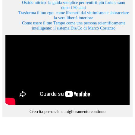
Ossido nitrico: la guida semplice per sentirti più forte e sano
dopo i 50 anni
Trasforma il tuo ego: come liberarti dal vittimismo e abbracciare
la vera libertà interiore
Come usare il tuo Tempo come una persona scientificamente
intelligente: il sistema Dis/Co di Marco Costanzo
Crescita personale e miglioramento continuo