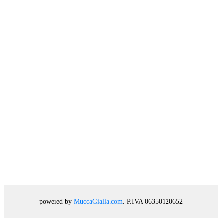
powered by
MuccaGialla.com
. P.IVA 06350120652