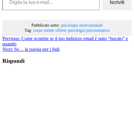
Iscriviti
Pubblicato sotto:
psicologia motivazionale
Tag:
corpo
mente
offerte
psicologia
psicosomatica
Previous:
Come scoprire se il tuo indirizzo email è stato “bucato” e
quando
Next:
Se… la poesia per i figli
Rispondi