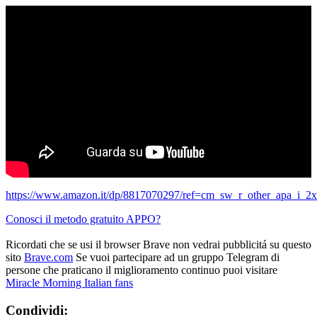
https://www.amazon.it/dp/8817070297/ref=cm_sw_r_other_apa
Conosci il metodo gratuito APPO?
Ricordati che se usi il browser Brave non vedrai pubblicitá su questo
sito
Brave.com
Se vuoi partecipare ad un gruppo Telegram di
persone che praticano il miglioramento continuo puoi visitare
Miracle Morning Italian fans
Condividi: