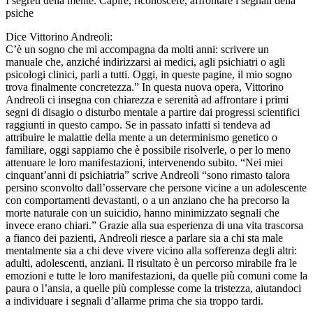
I segreti della mente. Capire, riconoscere, affrontare i segnali della
psiche
Dice Vittorino Andreoli:
C’è un sogno che mi accompagna da molti anni: scrivere un
manuale che, anziché indirizzarsi ai medici, agli psichiatri o agli
psicologi clinici, parli a tutti. Oggi, in queste pagine, il mio sogno
trova finalmente concretezza.” In questa nuova opera, Vittorino
Andreoli ci insegna con chiarezza e serenità ad affrontare i primi
segni di disagio o disturbo mentale a partire dai progressi scientifici
raggiunti in questo campo. Se in passato infatti si tendeva ad
attribuire le malattie della mente a un determinismo genetico o
familiare, oggi sappiamo che è possibile risolverle, o per lo meno
attenuare le loro manifestazioni, intervenendo subito. “Nei miei
cinquant’anni di psichiatria” scrive Andreoli “sono rimasto talora
persino sconvolto dall’osservare che persone vicine a un adolescente
con comportamenti devastanti, o a un anziano che ha precorso la
morte naturale con un suicidio, hanno minimizzato segnali che
invece erano chiari.” Grazie alla sua esperienza di una vita trascorsa
a fianco dei pazienti, Andreoli riesce a parlare sia a chi sta male
mentalmente sia a chi deve vivere vicino alla sofferenza degli altri:
adulti, adolescenti, anziani. Il risultato è un percorso mirabile fra le
emozioni e tutte le loro manifestazioni, da quelle più comuni come la
paura o l’ansia, a quelle più complesse come la tristezza, aiutandoci
a individuare i segnali d’allarme prima che sia troppo tardi.