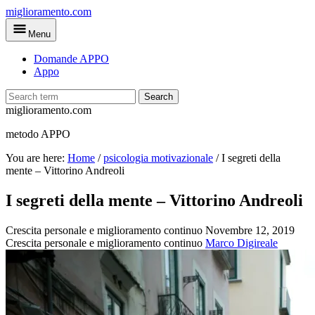
Skip
miglioramento.com
to
Menu
main
content
Domande APPO
Appo
Search
miglioramento.com
metodo APPO
You are here:
Home
/
psicologia motivazionale
/
I segreti della
mente – Vittorino Andreoli
I segreti della mente – Vittorino Andreoli
Crescita personale e miglioramento continuo
Novembre 12, 2019
Crescita personale e miglioramento continuo
Marco Digireale