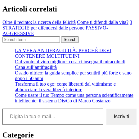
Articoli correlati
Oltre il recinto: la ricerca della felicità
Come ti difendi dalla vita?
3
STRATEGIE per difendersi dalle persone PASSIVO-
AGGRESSIVE
Search
LA VERA ANTIFRAGILITÀ: PERCHÉ DEVI
CONTENERE MOLTITUDINI
Dal vuoto al vino migliore: cosa ci insegna il miracolo di
Cana sull’antifragilità
Ossido nitrico: la guida semplice per sentirti più forte e sano
dopo i 50 anni
Trasforma il tuo ego: come liberarti dal vittimismo e
abbracciare la vera libertà interiore
Come usare il tuo Tempo come una persona scientificamente
intelligente: il sistema Dis/Co di Marco Costanzo
Digita la tua e-mail...
Iscriviti
Categorie