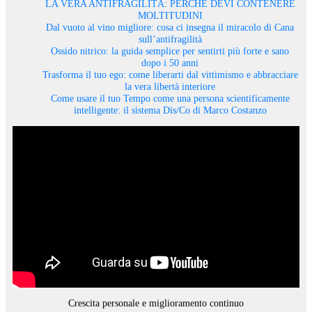
LA VERA ANTIFRAGILITÀ: PERCHÉ DEVI CONTENERE
MOLTITUDINI
Dal vuoto al vino migliore: cosa ci insegna il miracolo di Cana
sull’antifragilità
Ossido nitrico: la guida semplice per sentirti più forte e sano
dopo i 50 anni
Trasforma il tuo ego: come liberarti dal vittimismo e abbracciare
la vera libertà interiore
Come usare il tuo Tempo come una persona scientificamente
intelligente: il sistema Dis/Co di Marco Costanzo
Crescita personale e miglioramento continuo