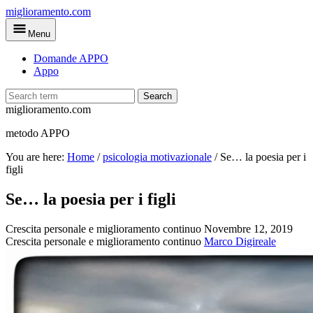
Skip
miglioramento.com
to
Menu
main
content
Domande APPO
Appo
Search
miglioramento.com
metodo APPO
You are here:
Home
/
psicologia motivazionale
/
Se… la poesia per i
figli
Se… la poesia per i figli
Crescita personale e miglioramento continuo
Novembre 12, 2019
Crescita personale e miglioramento continuo
Marco Digireale