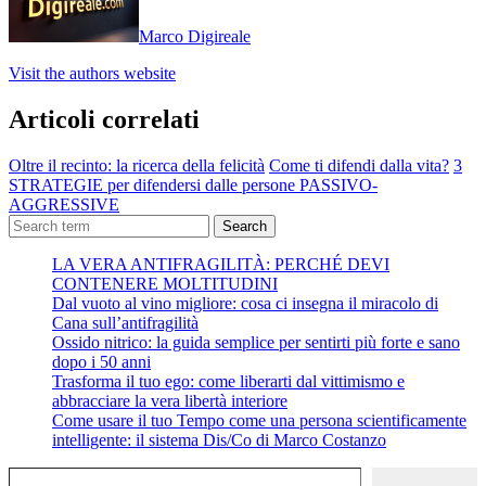
Marco Digireale
Visit the authors website
Articoli correlati
Oltre il recinto: la ricerca della felicità
Come ti difendi dalla vita?
3
STRATEGIE per difendersi dalle persone PASSIVO-
AGGRESSIVE
Search
LA VERA ANTIFRAGILITÀ: PERCHÉ DEVI
CONTENERE MOLTITUDINI
Dal vuoto al vino migliore: cosa ci insegna il miracolo di
Cana sull’antifragilità
Ossido nitrico: la guida semplice per sentirti più forte e sano
dopo i 50 anni
Trasforma il tuo ego: come liberarti dal vittimismo e
abbracciare la vera libertà interiore
Come usare il tuo Tempo come una persona scientificamente
intelligente: il sistema Dis/Co di Marco Costanzo
Digita la tua e-mail...