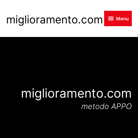
Skip
to
miglioramento.com
Menu
main
content
miglioramento.com
metodo APPO