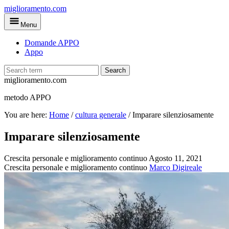
Skip
miglioramento.com
to
Menu
main
content
Domande APPO
Appo
Search
miglioramento.com
metodo APPO
You are here:
Home
/
cultura generale
/
Imparare silenziosamente
Imparare silenziosamente
Crescita personale e miglioramento continuo
Agosto 11, 2021
Crescita personale e miglioramento continuo
Marco Digireale