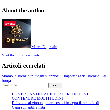
About the author
Save
Marco Digireale
Visit the authors website
Articoli correlati
Stiamo in silenzio in luoghi silenziosi
L’importanza del silenzio
Dal
burqa
Search
LA VERA ANTIFRAGILITÀ: PERCHÉ DEVI
CONTENERE MOLTITUDINI
Dal vuoto al vino migliore: cosa ci insegna il miracolo di
Cana sull’antifragilità