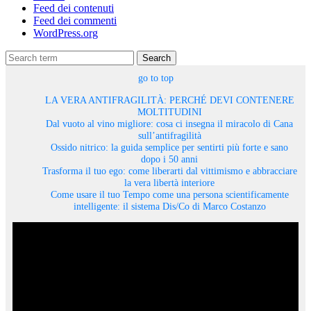
Feed dei contenuti
Feed dei commenti
WordPress.org
Search
go to top
LA VERA ANTIFRAGILITÀ: PERCHÉ DEVI CONTENERE
MOLTITUDINI
Dal vuoto al vino migliore: cosa ci insegna il miracolo di Cana
sull’antifragilità
Ossido nitrico: la guida semplice per sentirti più forte e sano
dopo i 50 anni
Trasforma il tuo ego: come liberarti dal vittimismo e abbracciare
la vera libertà interiore
Come usare il tuo Tempo come una persona scientificamente
intelligente: il sistema Dis/Co di Marco Costanzo