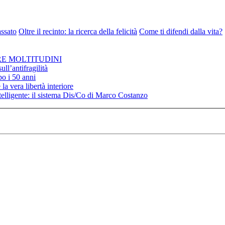
assato
Oltre il recinto: la ricerca della felicità
Come ti difendi dalla vita?
RE MOLTITUDINI
ll’antifragilità
po i 50 anni
la vera libertà interiore
elligente: il sistema Dis/Co di Marco Costanzo