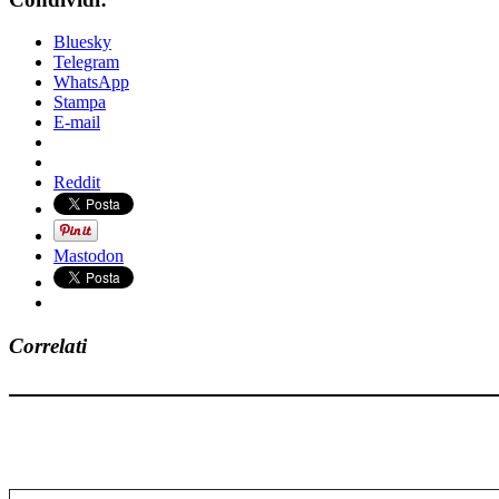
Bluesky
Telegram
WhatsApp
Stampa
E-mail
Reddit
Mastodon
Correlati
Digita la tua e-mail...