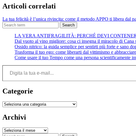
Articoli correlati
La tua felicità è l’unica rivincita: come il metodo APPO ti libera dal p
Search
LA VERA ANTIFRAGILITÀ: PERCHÉ DEVI CONTENE
Dal vuoto al vino migliore: cosa ci insegna il miracolo di Cana su
Ossido nitrico: la guida semplice per sentirti più forte e sano do
Trasforma il tuo ego: come liberarti dal vittimismo e abbracciare 
Come usare il tuo Tempo come una persona scientificamente int
Digita la tua e-mail...
Categorie
Categorie
Archivi
Archivi