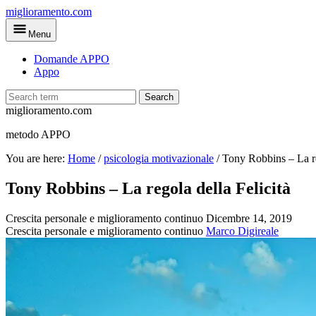
Skip
miglioramento.com
to
Menu
main
content
Domande APPO
Appo
Search
miglioramento.com
metodo APPO
You are here:
Home
/
psicologia motivazionale
/
Tony Robbins – La re
Tony Robbins – La regola della Felicità
Crescita personale e miglioramento continuo
Dicembre 14, 2019
Crescita personale e miglioramento continuo
Marco Digireale