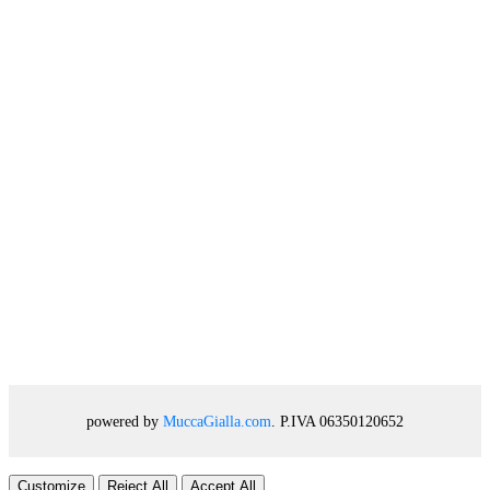
powered by
MuccaGialla.com
. P.IVA 06350120652
Customize
Reject All
Accept All