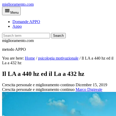
Skip
miglioramento.com
to
Menu
main
content
Domande APPO
Appo
Search
miglioramento.com
metodo APPO
You are here:
Home
/
psicologia motivazionale
/
Il LA a 440 hz ed il
La a 432 hz
Il LA a 440 hz ed il La a 432 hz
Crescita personale e miglioramento continuo
Dicembre 15, 2019
Crescita personale e miglioramento continuo
Marco Digireale