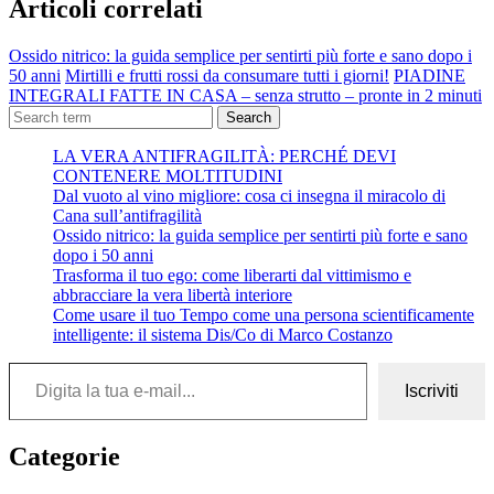
Articoli correlati
Ossido nitrico: la guida semplice per sentirti più forte e sano dopo i
50 anni
Mirtilli e frutti rossi da consumare tutti i giorni!
PIADINE
INTEGRALI FATTE IN CASA – senza strutto – pronte in 2 minuti
Search
LA VERA ANTIFRAGILITÀ: PERCHÉ DEVI
CONTENERE MOLTITUDINI
Dal vuoto al vino migliore: cosa ci insegna il miracolo di
Cana sull’antifragilità
Ossido nitrico: la guida semplice per sentirti più forte e sano
dopo i 50 anni
Trasforma il tuo ego: come liberarti dal vittimismo e
abbracciare la vera libertà interiore
Come usare il tuo Tempo come una persona scientificamente
intelligente: il sistema Dis/Co di Marco Costanzo
Digita la tua e-mail...
Iscriviti
Categorie